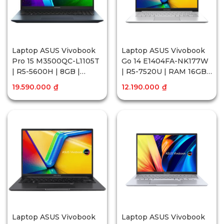
Laptop ASUS Vivobook
Laptop ASUS Vivobook
Pro 15 M3500QC-L1105T
Go 14 E1404FA-NK177W
| R5-5600H | 8GB |
| R5-7520U | RAM 16GB |
512GB SSD | RTX 3050
512GB SSD | 14 inch FHD
19.590.000
₫
12.190.000
₫
4GB | 15.6 inch FHD |
| Win11
Win10
Laptop ASUS Vivobook
Laptop ASUS Vivobook