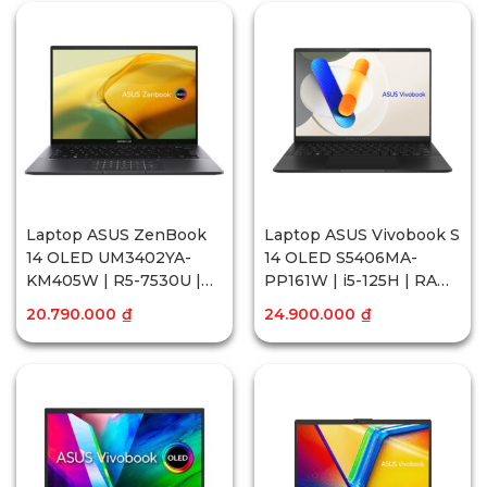
Cảm Ứng | Win11
Cảm Ứng | Win11
Laptop ASUS ZenBook
Laptop ASUS Vivobook S
14 OLED UM3402YA-
14 OLED S5406MA-
KM405W | R5-7530U |
PP161W | i5-125H | RAM
16GB | 512GB SSD | 14
16GB | 1TB SSD | Intel®
20.790.000
₫
24.900.000
₫
inch 2.8K OLED | Win 11
Arc™ Graphics | 14 inch
3K OLED | Win11