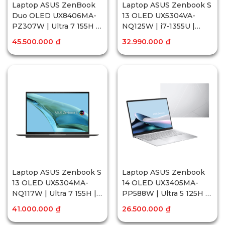
Laptop ASUS ZenBook
Laptop ASUS Zenbook S
Duo OLED UX8406MA-
13 OLED UX5304VA-
PZ307W | Ultra 7 155H |
NQ125W | i7-1355U |
16GB | 512GB | Intel®
RAM 16GB | 512GB SSD |
45.500.000
₫
32.990.000
₫
Arc™ Graphics | 2x 14
Intel® Iris® Xe Graphics
inch 3K OLED | Win11
| 13.3 inch 2.8K OLED |
Win11
Laptop ASUS Zenbook S
Laptop ASUS Zenbook
13 OLED UX5304MA-
14 OLED UX3405MA-
NQ117W | Ultra 7 155H |
PP588W | Ultra 5 125H |
32GB | 1TB SSD | Intel®
RAM 16GB | 512GB SSD |
41.000.000
₫
26.500.000
₫
Iris® Xe Graphics | 13.3
Intel® Arc™ Graphics |