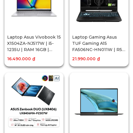
Laptop Asus Vivobook 15
Laptop Gaming Asus
X1504ZA-NJ517W | i5-
TUF Gaming A15
1235U | RAM 16GB |
FA506NC-HN011W | R5-
512GB SSD | 15.6 inch
7535HS | RAM 8GB |
16.490.000
₫
21.990.000
₫
FHD | Win11 | Bạc
512GB SSD | RTX 3050
4GB | 15.6 inch FHD |
Win11H | Đen