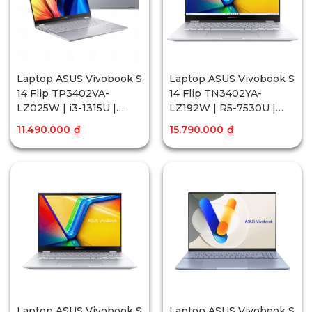
Laptop ASUS Vivobook S
Laptop ASUS Vivobook S
14 Flip TP3402VA-
14 Flip TN3402YA-
LZ025W | i3-1315U |
LZ192W | R5-7530U |
RAM 8GB | 256GB SSD |
RAM 16GB | 512GB SSD |
11.490.000
₫
15.790.000
₫
Intel® UHD Graphics | 14
AMD Radeon™ Graphics
inch WUXGA Cảm Ứng |
| 14 inch WUXGA Cảm
Win11
Ứng | Win11 | Bạc
Laptop ASUS Vivobook S
Laptop ASUS Vivobook S