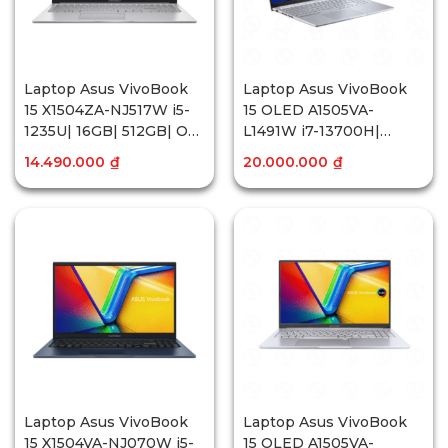
Laptop Asus VivoBook
Laptop Asus VivoBook
15 X1504ZA-NJ517W i5-
15 OLED A1505VA-
1235U| 16GB| 512GB| OB|
L1491W i7-13700H|
15.6″FHD| Win11
16GB| 512GB| OB|
14.490.000
₫
20.000.000
₫
15.6″FHD OLED| Win11
Laptop Asus VivoBook
Laptop Asus VivoBook
15 X1504VA-NJ070W i5-
15 OLED A1505VA-