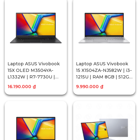
Laptop ASUS Vivobook
Laptop ASUS Vivobook
15X OLED M3504YA-
15 X1504ZA-NJ582W | i3-
L1332W | R7-7730U |
1215U | RAM 8GB | 512GB
RAM 16GB | 512GB SSD |
SSD | 15.6 inch FHD |
16.190.000
₫
9.990.000
₫
15.6 inch FHD OLED |
Win11 | Bạc
Win11