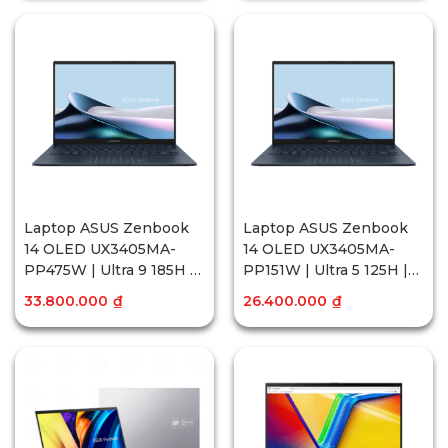
inch 3K OLED | Win11
14 inch WQXGA+ OLED |
Win11
Laptop ASUS Zenbook
Laptop ASUS Zenbook
14 OLED UX3405MA-
14 OLED UX3405MA-
PP475W | Ultra 9 185H |
PP151W | Ultra 5 125H |
RAM 32GB | 1TB SSD |
RAM 16GB | 512GB SSD |
33.800.000
₫
26.400.000
₫
Intel® Arc™ Graphics |
Intel® Arc™ Graphics |
14 inch 3K OLED | Win11
14 inch WQXGA+ OLED |
Win11