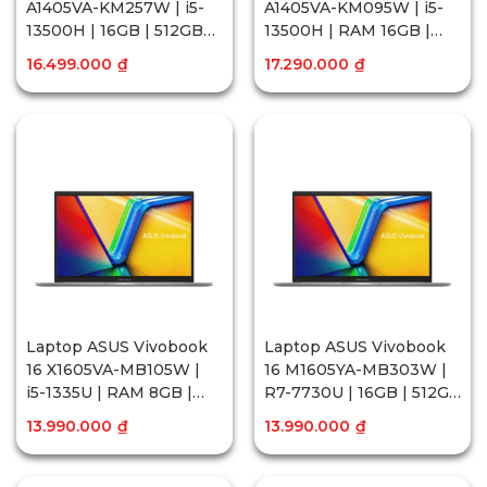
A1405VA-KM257W | i5-
A1405VA-KM095W | i5-
13500H | 16GB | 512GB
13500H | RAM 16GB |
SSD | Intel® Iris® Xe
512GB SSD | Intel® Iris®
16.499.000
₫
17.290.000
₫
Graphics | 14 inch 2.8K
Xe Graphics | 14 inch
OLED | Win11
2.8K OLED | Win11
Laptop ASUS Vivobook
Laptop ASUS Vivobook
16 X1605VA-MB105W |
16 M1605YA-MB303W |
i5-1335U | RAM 8GB |
R7-7730U | 16GB | 512GB
512GB SSD | 16 inch
SSD | 16 inch WUXGA |
13.990.000
₫
13.990.000
₫
FHD+ | Win11
Win11