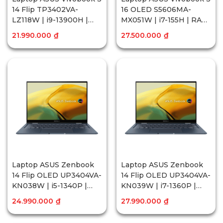
14 Flip TP3402VA-
16 OLED S5606MA-
LZ118W | i9-13900H |
MX051W | i7-155H | RAM
RAM 16GB | 512GB SSD |
16GB | 1TB SSD | Intel®
21.990.000
₫
27.500.000
₫
Intel® Iris® Xe Graphics
Arc™ Graphics | 16 inch
| 14 inch WUXGA Cảm
3.2K OLED | Win11
ứng | Win11
Laptop ASUS Zenbook
Laptop ASUS Zenbook
14 Flip OLED UP3404VA-
14 Flip OLED UP3404VA-
KN038W | i5-1340P |
KN039W | i7-1360P |
RAM 16GB | 512GB SSD |
RAM 16GB | 512GB SSD |
24.990.000
₫
27.990.000
₫
Intel® Iris® Xe Graphics
Intel® Iris® Xe Graphics
| 14 inch WQXGA+ OLED
| 14 inch WQXGA+ OLED