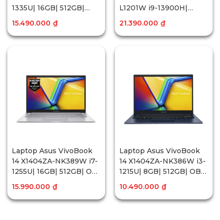
1335U| 16GB| 512GB|
L1201W i9-13900H|
15.6″FHD| OB| Win11
16GB| 512GB| OB|
15.490.000
₫
21.390.000
₫
15.6″FHD OLED| Win11
Laptop Asus VivoBook
Laptop Asus VivoBook
14 X1404ZA-NK389W i7-
14 X1404ZA-NK386W i3-
1255U| 16GB| 512GB| OB|
1215U| 8GB| 512GB| OB|
14″FHD| Win11
14″FHD| Win11
15.990.000
₫
10.490.000
₫