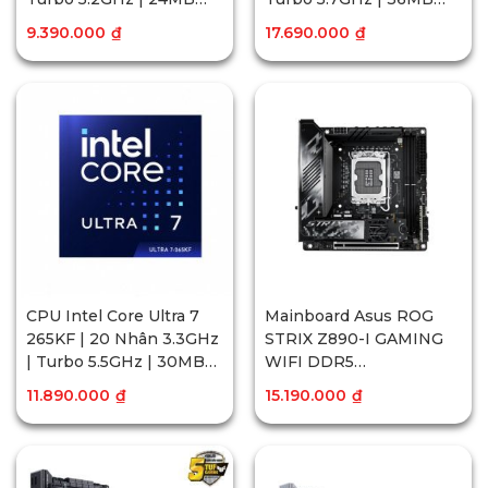
Cache
Cache
9.390.000
₫
17.690.000
₫
CPU Intel Core Ultra 7
Mainboard Asus ROG
265KF | 20 Nhân 3.3GHz
STRIX Z890-I GAMING
| Turbo 5.5GHz | 30MB
WIFI DDR5
Cache
(Thunderbolt
11.890.000
₫
15.190.000
₫
4+Bluetooth)