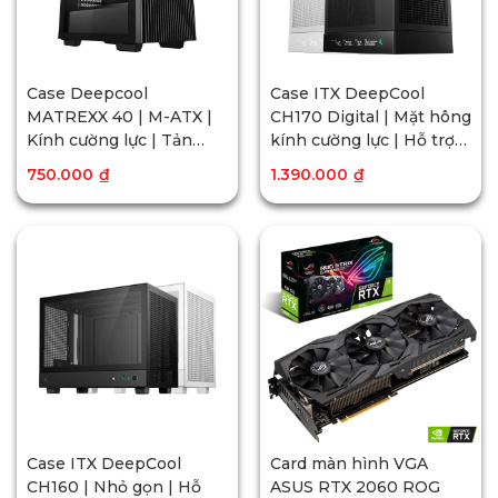
Case Deepcool
Case ITX DeepCool
MATREXX 40 | M-ATX |
CH170 Digital | Mặt hông
Kính cường lực | Tản
kính cường lực | Hỗ trợ
nhiệt hiệu quả
tản nước 240mm
750.000
₫
1.390.000
₫
Case ITX DeepCool
Card màn hình VGA
CH160 | Nhỏ gọn | Hỗ
ASUS RTX 2060 ROG