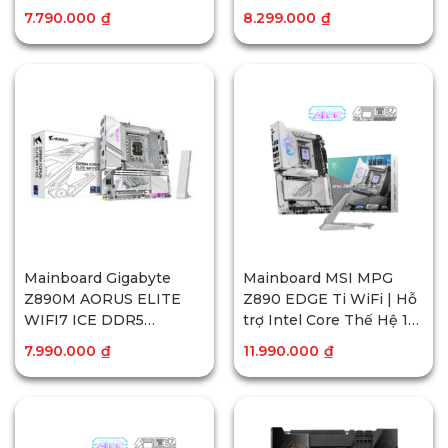
7.790.000
₫
8.299.000
₫
Mainboard Gigabyte
Mainboard MSI MPG
Z890M AORUS ELITE
Z890 EDGE Ti WiFi | Hỗ
WIFI7 ICE DDR5
trợ Intel Core Thế Hệ 14
(Bluetooth)
| DDR5 | PCIe 5.0
7.990.000
₫
11.990.000
₫