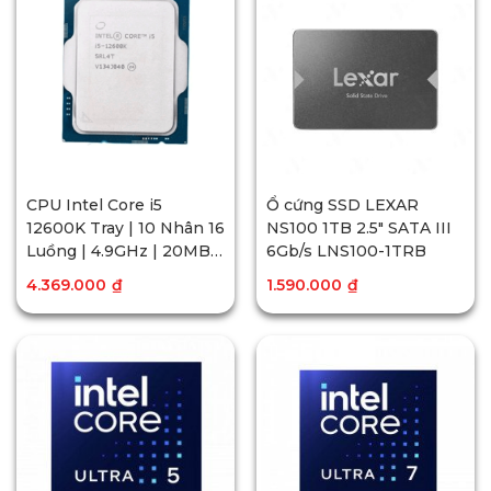
CPU Intel Core i5
Ổ cứng SSD LEXAR
12600K Tray | 10 Nhân 16
NS100 1TB 2.5″ SATA III
Luồng | 4.9GHz | 20MB
6Gb/s LNS100-1TRB
Cache
4.369.000
₫
1.590.000
₫