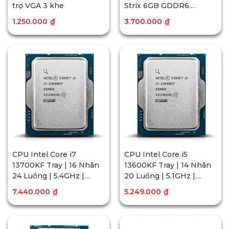
trợ VGA 3 khe
Strix 6GB GDDR6
Gaming OC 2nd
1.250.000
₫
3.700.000
₫
CPU Intel Core i7
CPU Intel Core i5
13700KF Tray | 16 Nhân
13600KF Tray | 14 Nhân
24 Luồng | 5.4GHz |
20 Luồng | 5.1GHz |
30MB Cache
24MB Cache
7.440.000
₫
5.249.000
₫