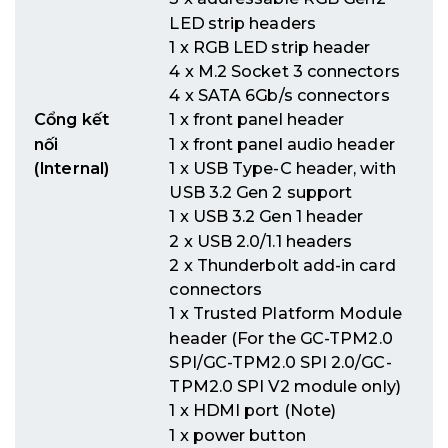
LED strip headers
1 x RGB LED strip header
4 x M.2 Socket 3 connectors
4 x SATA 6Gb/s connectors
Cổng kết
1 x front panel header
nối
1 x front panel audio header
(Internal)
1 x USB Type-C header, with
USB 3.2 Gen 2 support
1 x USB 3.2 Gen 1 header
2 x USB 2.0/1.1 headers
2 x Thunderbolt add-in card
connectors
1 x Trusted Platform Module
header (For the GC-TPM2.0
SPI/GC-TPM2.0 SPI 2.0/GC-
TPM2.0 SPI V2 module only)
1 x HDMI port (Note)
1 x power button