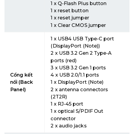
1 x Q-Flash Plus button
1 x reset button
1 x reset jumper
1 x Clear CMOS jumper
1 x USB4 USB Type-C port
(DisplayPort (Note))
2 x USB 3.2 Gen 2 Type-A
ports (red)
3 x USB 3.2 Gen 1 ports
Cổng kết
4 x USB 2.0/1.1 ports
nối (Back
1 x DisplayPort (Note)
Panel)
2 x antenna connectors
(2T2R)
1 x RJ-45 port
1 x optical S/PDIF Out
connector
2 x audio jacks