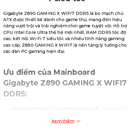
Gigabyte Z890 GAMING X WIFI7 DDR5 là bo mạch chủ
ATX được thiết kế dành cho game thủ, mang đến hiệu
năng vượt trội và trải nghiệm chơi game tuyệt vời. Hỗ trợ
CPU Intel Core Ultra thế hệ mới nhất, RAM DDR5 tốc độ
cao, kết nối Wi-Fi 7 siêu tốc và nhiều tính năng gaming
cao cấp, Z890 GAMING X WIFI7 là nền tảng lý tưởng cho
các dàn PC gaming hiện đại.
Ưu điểm của Mainboard
Gigabyte Z890 GAMING X WIFI7
DDR5:
Hỗ trợ CPU Intel Core Ultra thế hệ mới:
Tương thích
với socket LGA1851, cho phép game thủ xây dựng hệ
Xem thêm
thống với CPU Intel mạnh mẽ nhất.
Hiệu năng DDR5 vượt trội:
Hỗ trợ RAM DDR5 tốc độ