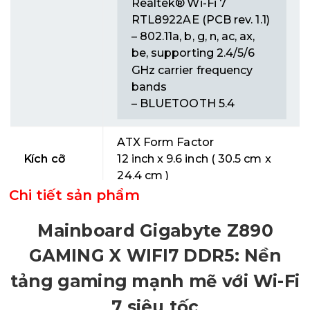
Realtek® Wi-Fi 7
RTL8922AE (PCB rev. 1.1)
– 802.11a, b, g, n, ac, ax,
be, supporting 2.4/5/6
GHz carrier frequency
bands
– BLUETOOTH 5.4
ATX Form Factor
Kích cỡ
12 inch x 9.6 inch ( 30.5 cm x
24.4 cm )
Chi tiết sản phẩm
Mainboard Gigabyte Z890
GAMING X WIFI7 DDR5: Nền
tảng gaming mạnh mẽ với Wi-Fi
7 siêu tốc