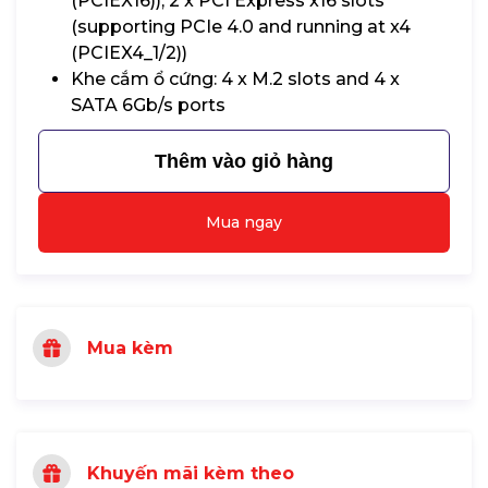
(PCIEX16)), 2 x PCI Express x16 slots
(supporting PCIe 4.0 and running at x4
(PCIEX4_1/2))
Khe cắm ổ cứng: 4 x M.2 slots and 4 x
SATA 6Gb/s ports
Thêm vào giỏ hàng
Mua ngay
Mua kèm
Khuyến mãi kèm theo