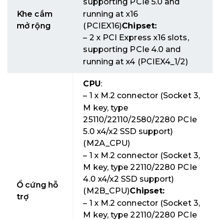
supporting PCIe 5.0 and
Khe cắm
running at x16
mở rộng
(PCIEX16)
Chipset:
– 2 x PCI Express x16 slots,
supporting PCIe 4.0 and
running at x4 (PCIEX4_1/2)
CPU
:
– 1 x M.2 connector (Socket 3,
M key, type
25110/22110/2580/2280 PCIe
5.0 x4/x2 SSD support)
(M2A_CPU)
– 1 x M.2 connector (Socket 3,
M key, type 22110/2280 PCIe
4.0 x4/x2 SSD support)
Ổ cứng hỗ
(M2B_CPU)
Chipset:
trợ
– 1 x M.2 connector (Socket 3,
M key, type 22110/2280 PCIe