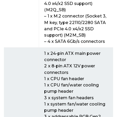
4.0 x4/x2 SSD support)
(M2Q_SB)
– 1 x M.2 connector (Socket 3,
M key, type 22110/2280 SATA
and PCIe 4.0 x4/x2 SSD
support) (M2M_SB)
– 4 x SATA 6Gb/s connectors
1 x 24-pin ATX main power
connector
2 x 8-pin ATX 12V power
connectors
1 x CPU fan header
1 x CPU fan/water cooling
pump header
3 x system fan headers
1 x system fan/water cooling
pump header
3 x addressable RGB Gen2