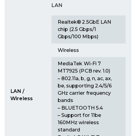
LAN
Realtek® 2.5GbE LAN
chip (2.5 Gbps/1
Gbps/100 Mbps)
Wireless
MediaTek Wi-Fi 7
MT7925 (PCB rev. 1.0)
– 802.11a, b, g, n, ac, ax,
be, supporting 2.4/5/6
LAN /
GHz carrier frequency
Wireless
bands
– BLUETOOTH 5.4
– Support for 11be
160MHz wireless
standard