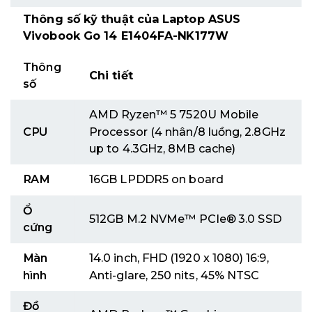
Thông số kỹ thuật của Laptop ASUS
Vivobook Go 14 E1404FA-NK177W
Thông
Chi tiết
số
AMD Ryzen™ 5 7520U Mobile
CPU
Processor (4 nhân/8 luồng, 2.8GHz
up to 4.3GHz, 8MB cache)
RAM
16GB LPDDR5 on board
Ổ
512GB M.2 NVMe™ PCIe® 3.0 SSD
cứng
Màn
14.0 inch, FHD (1920 x 1080) 16:9,
hình
Anti-glare, 250 nits, 45% NTSC
Đồ