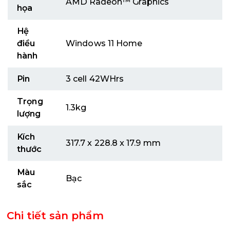
AMD Radeon™ Graphics
họa
Hệ
điều
Windows 11 Home
hành
Pin
3 cell 42WHrs
Trọng
1.3kg
lượng
Kích
317.7 x 228.8 x 17.9 mm
thước
Màu
Bạc
sắc
Chi tiết sản phẩm