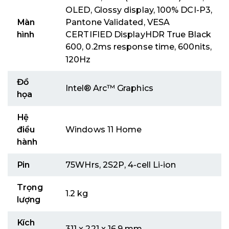
OLED, Glossy display, 100% DCI-P3,
Màn
Pantone Validated, VESA
hình
CERTIFIED DisplayHDR True Black
600, 0.2ms response time, 600nits,
120Hz
Đồ
Intel® Arc™ Graphics
họa
Hệ
điều
Windows 11 Home
hành
Pin
75WHrs, 2S2P, 4-cell Li-ion
Trọng
1.2 kg
lượng
Kích
311 x 221 x 16.9 mm