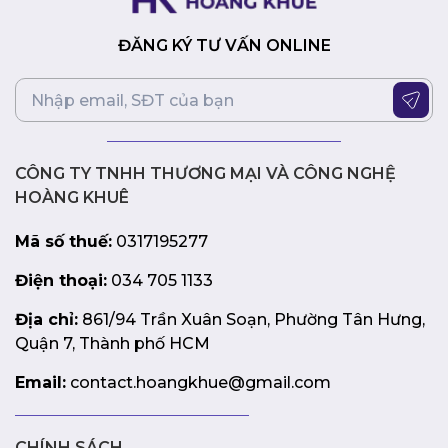
ĐĂNG KÝ TƯ VẤN ONLINE
CÔNG TY TNHH THƯƠNG MẠI VÀ CÔNG NGHỆ
HOÀNG KHUÊ
Mã số thuế:
0317195277
Điện thoại:
034 705 1133
Địa chỉ:
861/94 Trần Xuân Soạn, Phường Tân Hưng,
Quận 7, Thành phố HCM
Email:
contact.hoangkhue@gmail.com
CHÍNH SÁCH