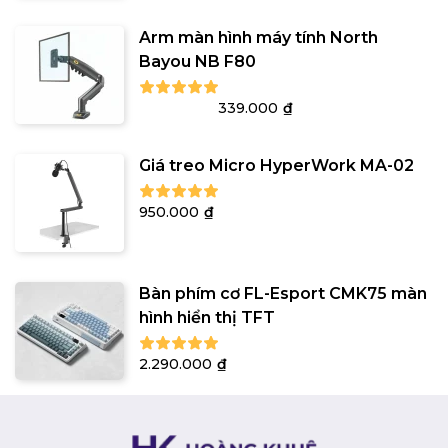
Arm màn hình máy tính North
Bayou NB F80
Giá
Giá
499.000
₫
339.000
₫
gốc
hiện
là:
tại
Giá treo Micro HyperWork MA-02
499.000₫.
là:
339.000₫.
950.000
₫
Bàn phím cơ FL-Esport CMK75 màn
hình hiển thị TFT
2.290.000
₫