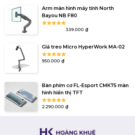
Arm màn hình máy tính North
Bayou NB F80
Giá
Giá
499.000
₫
339.000
₫
gốc
hiện
là:
tại
Giá treo Micro HyperWork MA-02
499.000₫.
là:
339.000₫.
950.000
₫
Bàn phím cơ FL-Esport CMK75 màn
hình hiển thị TFT
2.290.000
₫