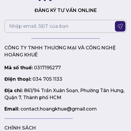
ĐĂNG KÝ TƯ VẤN ONLINE
CÔNG TY TNHH THƯƠNG MẠI VÀ CÔNG NGHỆ
HOÀNG KHUÊ
Mã số thuế:
0317195277
Điện thoại:
034 705 1133
Địa chỉ:
861/94 Trần Xuân Soạn, Phường Tân Hưng,
Quận 7, Thành phố HCM
Email:
contact.hoangkhue@gmail.com
CHÍNH SÁCH