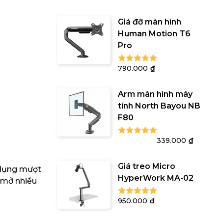
Giá đỡ màn hình
Human Motion T6
Pro
790.000
₫
Arm màn hình máy
tính North Bayou NB
F80
Giá
Giá
499.000
₫
339.000
₫
gốc
hiện
là:
tại
Giá treo Micro
 dụng mượt
499.000₫.
là:
HyperWork MA-02
ể mở nhiều
339.00
950.000
₫