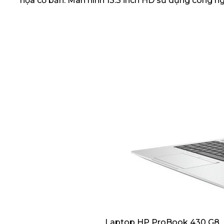
họa cơ bản. Màn hình 13.3 inch HD sử dụng công ng
Laptop HP ProBook 430 G8