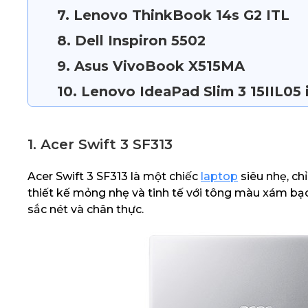
7. Lenovo ThinkBook 14s G2 ITL
8. Dell Inspiron 5502
9. Asus VivoBook X515MA
10. Lenovo IdeaPad Slim 3 15IIL05 
1. Acer Swift 3 SF313
Acer Swift 3 SF313 là một chiếc
laptop
siêu nhẹ, ch
thiết kế mỏng nhẹ và tinh tế với tông màu xám bạ
sắc nét và chân thực.