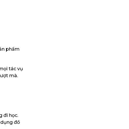
 Sản phẩm
mọi tác vụ
mượt mà.
 đi học.
g dụng đồ