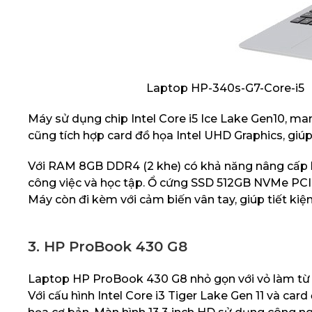
Laptop HP-340s-G7-Core-i5
Máy sử dụng chip Intel Core i5 Ice Lake Gen10, man
cũng tích hợp card đồ họa Intel UHD Graphics, giúp
Với RAM 8GB DDR4 (2 khe) có khả năng nâng cấp l
công việc và học tập. Ổ cứng SSD 512GB NVMe PC
Máy còn đi kèm với cảm biến vân tay, giúp tiết kiệ
3. HP ProBook 430 G8
Laptop HP ProBook 430 G8 nhỏ gọn với vỏ làm từ hợp
Với cấu hình Intel Core i3 Tiger Lake Gen 11 và car