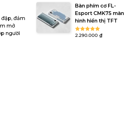
Bàn phím cơ FL-
Esport CMK75 màn
a đập, đảm
hình hiển thị TFT
iệm mở
ép người
2.290.000
₫