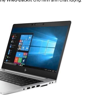
hệ Wled-backlit cho hình ảnh chất lượng.