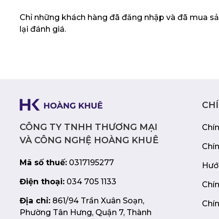
cho những ai muốn bảo vệ laptop của mình
Chỉ những khách hàng đã đăng nhập và đã mua sả
thời trang. Với thiết kế mỏng nhẹ, chất liệu
lại đánh giá.
loại cao cấp và khả năng chống sốc tốt, ZLC
đồng hành đáng tin cậy cho chiếc laptop c
CH
CÔNG TY TNHH THƯƠNG MẠI
Chí
VÀ CÔNG NGHỆ HOÀNG KHUÊ
Chí
Mã số thuế:
0317195277
Hướ
Điện thoại:
034 705 1133
Chín
Địa chỉ:
861/94 Trần Xuân Soạn,
Chín
Phường Tân Hưng, Quận 7, Thành