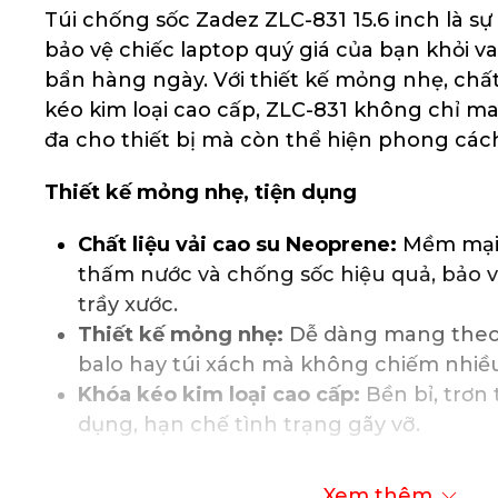
Túi chống sốc Zadez ZLC-831 15.6 inch là s
bảo vệ chiếc laptop quý giá của bạn khỏi va
bẩn hàng ngày. Với thiết kế mỏng nhẹ, chất
kéo kim loại cao cấp, ZLC-831 không chỉ ma
đa cho thiết bị mà còn thể hiện phong cách 
Thiết kế mỏng nhẹ, tiện dụng
Chất liệu vải cao su Neoprene:
Mềm mại, 
thấm nước và chống sốc hiệu quả, bảo v
trầy xước.
Thiết kế mỏng nhẹ:
Dễ dàng mang theo
balo hay túi xách mà không chiếm nhiều
Khóa kéo kim loại cao cấp:
Bền bỉ, trơn 
dụng, hạn chế tình trạng gãy vỡ.
Bảo vệ tối ưu cho laptop
Xem thêm