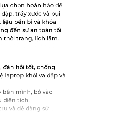
ự lựa chọn hoàn hảo để
 đập, trầy xước và bụi
 liệu bền bỉ và khóa
ng đến sự an toàn tối
thời trang, lịch lãm.
đàn hồi tốt, chống
ệ laptop khỏi va đập và
 bên mình, bỏ vào
 diện tích.
tru và dễ dàng sử