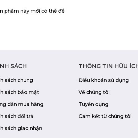
 một cách an toàn và
n phẩm này mới có thể để
 bền bỉ, khóa kéo kim
-831 sẽ là người bạn
ủa bạn.
ÍNH SÁCH
THÔNG TIN HỮU ÍC
nh sách chung
Điều khoản sử dụng
nh sách bảo mật
Về chúng tôi
ng dẫn mua hàng
Tuyển dụng
h sách đổi trả
Cam kết từ chúng tôi
h sách giao nhận