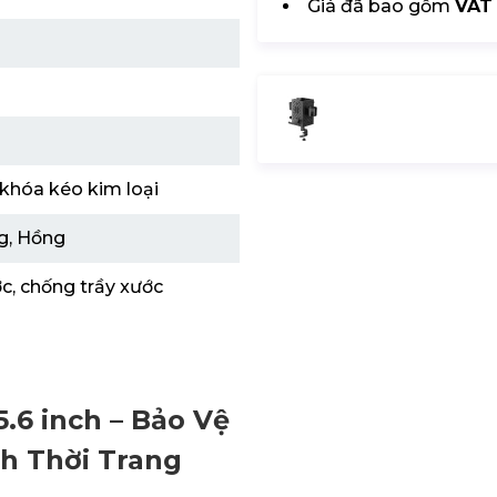
Giá đã bao gồm
VAT
 khóa kéo kim loại
g, Hồng
c, chống trầy xước
.6 inch – Bảo Vệ
h Thời Trang