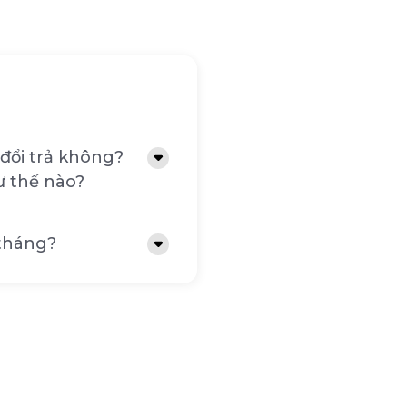
t một lớp vải mềm mại,
ptop.
à tuổi thọ của túi,
c tác động khi va đập,
đổi trả không?
ư thế nào?
để bạn lựa chọn, phù
 tháng?
hợp với các trang
ự lựa chọn thông minh