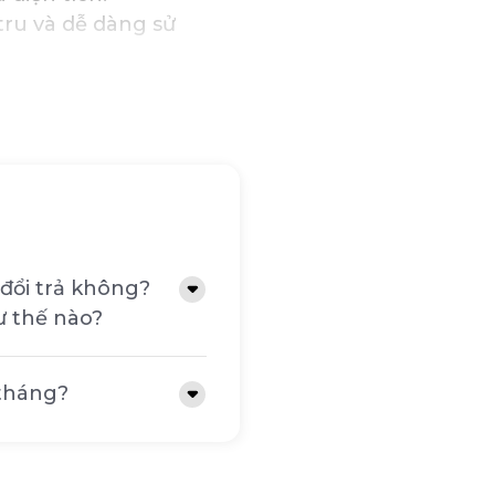
tru và dễ dàng sử
t một lớp vải mềm mại,
ptop.
à tuổi thọ của túi,
c tác động khi va đập,
đổi trả không?
ư thế nào?
 tháng?
n, phù hợp với nhiều
n vẻ ngoài thanh lịch,