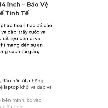
4 inch – Bảo Vệ
ế Tinh Tế
ải pháp hoàn hảo để bảo
va đập, trầy xước và
hất liệu bền bỉ và
chỉ mang đến sự an
ong cách tối giản,
đàn hồi tốt, chống
ệ laptop khỏi va đập và
 bên mình, bỏ vào
 diện tích.