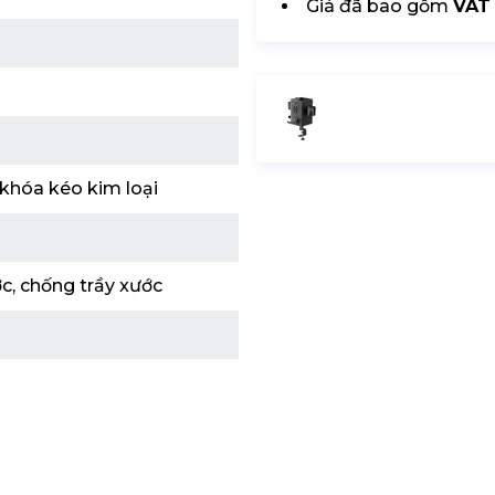
Giá đã bao gồm
VAT
 khóa kéo kim loại
c, chống trầy xước