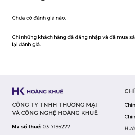
chuyên nghiệp.
Lời kết
Chưa có đánh giá nào.
Túi chống sốc Zadez ZLC-822 14 inch là sự
Chỉ những khách hàng đã đăng nhập và đã mua sả
cho những ai muốn bảo vệ laptop của mình
lại đánh giá.
hiệu quả. Với thiết kế mỏng nhẹ, chất liệu 
loại cao cấp và khả năng chống sốc tốt, ZL
đồng hành đáng tin cậy cho chiếc laptop c
CH
CÔNG TY TNHH THƯƠNG MẠI
Chí
VÀ CÔNG NGHỆ HOÀNG KHUÊ
Chí
Mã số thuế:
0317195277
Hướ