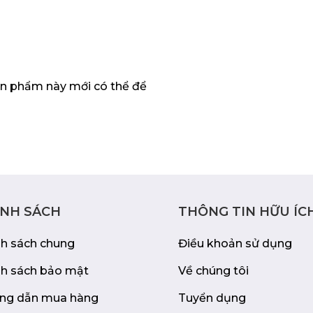
 lựa chọn thông minh
n phẩm này mới có thể để
 một cách an toàn và
bền bỉ, khóa kéo kim
C-822 sẽ là người bạn
ủa bạn.
ÍNH SÁCH
THÔNG TIN HỮU ÍC
nh sách chung
Điều khoản sử dụng
nh sách bảo mật
Về chúng tôi
ng dẫn mua hàng
Tuyển dụng