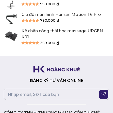
950.000
₫
Được xếp hạng
5.00
5 sao
Giá đỡ màn hình Human Motion T6 Pro
790.000
₫
Được xếp hạng
5.00
5 sao
Kê chân công thái học massage UPGEN
K01
369.000
₫
Được xếp hạng
5.00
5 sao
ĐĂNG KÝ TƯ VẤN ONLINE
CÔNG TY TNHH THƯƠNG MẠI VÀ CÔNG NGHỆ