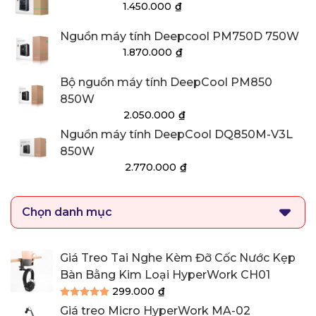
Giá
Giá
1.500.000
₫
1.450.000
₫
gốc
hiện
là:
tại
Nguồn máy tính Deepcool PM750D 750W
1.500.000₫.
là:
Giá
Giá
1.920.000
₫
1.870.000
₫
1.450.000₫.
gốc
hiện
là:
tại
Bộ nguồn máy tính DeepCool PM850
1.920.000₫.
là:
850W
1.870.000₫.
Giá
Giá
2.100.000
₫
2.050.000
₫
gốc
hiện
Nguồn máy tính DeepCool DQ850M-V3L
là:
tại
850W
2.100.000₫.
là:
Giá
Giá
2.820.000
₫
2.770.000
₫
2.050.000₫.
gốc
hiện
là:
tại
2.820.000₫.
là:
2.770.000₫.
Giá Treo Tai Nghe Kèm Đỡ Cốc Nước Kẹp
Bàn Bằng Kim Loại HyperWork CH01
299.000
₫
Được xếp hạng
5.00
5 sao
Giá treo Micro HyperWork MA-02