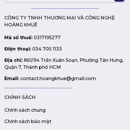
trội cho hệ thống PC của mình, Hyperflow ARGB 240
White chính là một lựa chọn không thể bỏ qua.
CÔNG TY TNHH THƯƠNG MẠI VÀ CÔNG NGHỆ
HOÀNG KHUÊ
Mã số thuế:
0317195277
Điện thoại:
034 705 1133
Địa chỉ:
861/94 Trần Xuân Soạn, Phường Tân Hưng,
Quận 7, Thành phố HCM
Email:
contact.hoangkhue@gmail.com
CHÍNH SÁCH
Chính sách chung
Chính sách bảo mật