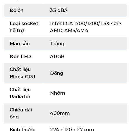
Độ ồn
33 dBA
Loại socket
Intel: LGA 1700/1200/115X <br>
hỗ trợ
AMD: AM5/AM4
Màu sắc
Trắng
Đèn LED
ARGB
Chất liệu
Đồng
Block CPU
Chất liệu
Nhôm
Radiator
Chiều dài
400mm
ống
Kích thước
274 x 120 x 27 mm