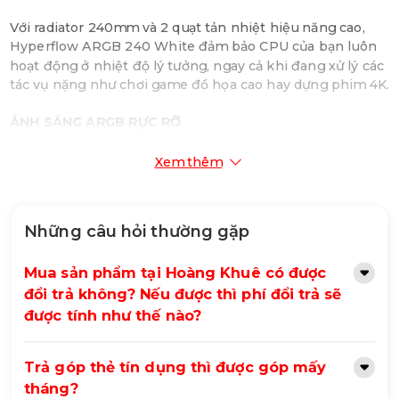
Với radiator 240mm và 2 quạt tản nhiệt hiệu năng cao,
Hyperflow ARGB 240 White đảm bảo CPU của bạn luôn
hoạt động ở nhiệt độ lý tưởng, ngay cả khi đang xử lý các
tác vụ nặng như chơi game đồ họa cao hay dựng phim 4K.
ÁNH SÁNG ARGB RỰC RỠ
Hệ thống đèn ARGB trên block CPU và quạt tạo ra hiệu
Xem thêm
ứng ánh sáng sống động, có thể tùy chỉnh thông qua
phần mềm hoặc đồng bộ với bo mạch chủ. Bạn có thể
thỏa sức sáng tạo và cá nhân hóa dàn máy của mình với
Những câu hỏi thường gặp
hàng triệu màu sắc khác nhau.
Mua sản phẩm tại Hoàng Khuê có được
THIẾT KẾ TINH TẾ, THANH LỊCH
đổi trả không? Nếu được thì phí đổi trả sẽ
Hyperflow ARGB 240 White được chế tác từ những vật
được tính như thế nào?
liệu cao cấp, mang đến vẻ đẹp thanh lịch và độ bền vượt
trội. Thiết kế block CPU và quạt tối giản nhưng không
Trả góp thẻ tín dụng thì được góp mấy
kém phần tinh tế, phù hợp với nhiều phong cách build
PC khác nhau.
tháng?