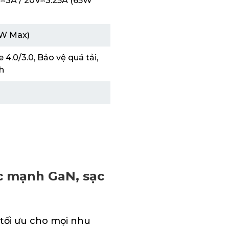
5V⎓3A / 20V⎓3.25A (65W
8W Max)
 4.0/3.0, Bảo vệ quá tải,
h
c mạnh GaN, sạc
 tối ưu cho mọi nhu