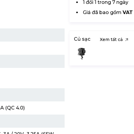
1 đổi 1 trong 7 ngày
Giá đã bao gồm
VAT
Củ sạc
Xem tất cả
-A (QC 4.0)