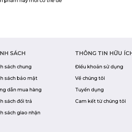
n phẩm này mới có thể để
 quá tải, quá dòng,
 thiết bị và người
i trường.
ÍNH SÁCH
THÔNG TIN HỮU ÍC
nh sách chung
Điều khoản sử dụng
n hảo cho những ai
nh sách bảo mật
Về chúng tôi
 an toàn. Với công
ng dẫn mua hàng
Tuyển dụng
ều tính năng bảo vệ,
hông thể thiếu trong
h sách đổi trả
Cam kết từ chúng tôi
h sách giao nhận