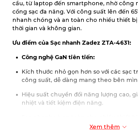
cầu, từ laptop đến smartphone, nhờ công n
cổng sạc đa năng. Với công suất lên đến 65
nhanh chóng và an toàn cho nhiều thiết bị 
thời gian và không gian.
Ưu điểm của Sạc nhanh Zadez ZTA-4631:
Công nghệ GaN tiên tiến:
Kích thước nhỏ gọn hơn so với các sạc 
công suất, dễ dàng mang theo bên mìn
Hiệu suất chuyển đổi năng lượng cao, gi
nhiệt và tiết kiệm điện năng.
Sạc nhanh và an toàn cho nhiều thiết bị
Xem thêm
Đa dạng cổng kết nối: