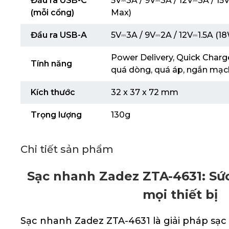
Đầu ra USB-C
5V⎓3A / 9V⎓3A / 12V⎓3A / 1
(mỗi cổng)
Max)
Đầu ra USB-A
5V⎓3A / 9V⎓2A / 12V⎓1.5A (1
Power Delivery, Quick Charge
Tính năng
quá dòng, quá áp, ngắn mạc
Kích thước
32 x 37 x 72 mm
Trọng lượng
130g
Chi tiết sản phẩm
Sạc nhanh Zadez ZTA-4631: Sứ
mọi thiết bị
Sạc nhanh Zadez ZTA-4631 là giải pháp sạc