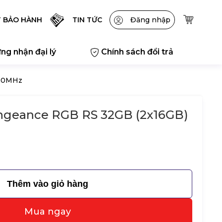
T BẢO HÀNH
TIN TỨC
Đăng nhập
ng nhận đại lý
Chính sách đổi trả
600MHz
ngeance RGB RS 32GB (2x16GB)
z
Thêm vào giỏ hàng
Mua ngay