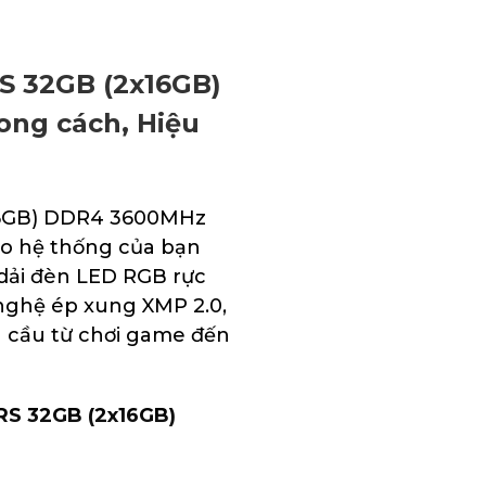
S 32GB (2x16GB)
ng cách, Hiệu
16GB) DDR4 3600MHz
o hệ thống của bạn
 dải đèn LED RGB rực
 nghệ ép xung XMP 2.0,
 cầu từ chơi game đến
RS 32GB (2x16GB)