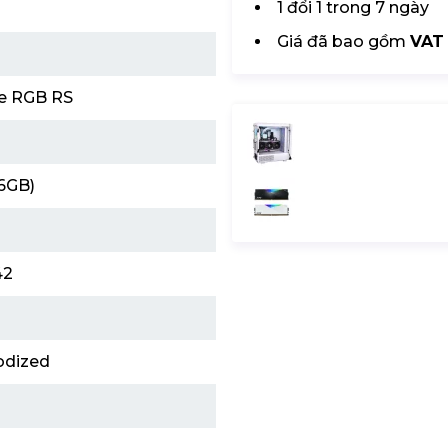
1 đổi 1 trong 7 ngày
Giá đã bao gồm
VAT
e RGB RS
6GB)
42
dized