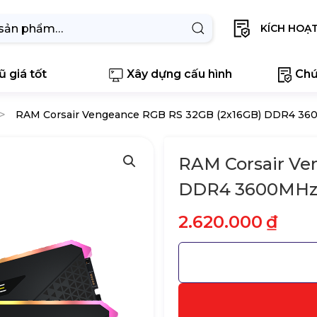
KÍCH HOẠ
 giá tốt
Xây dựng cấu hình
Chứ
RAM Corsair Vengeance RGB RS 32GB (2x16GB) DDR4 3
RAM Corsair Ve
DDR4 3600MH
2.620.000
₫