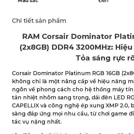
Màu sắc
Đen
Chi tiết sản phẩm
RAM Corsair Dominator Plat
(2x8GB) DDR4 3200MHz: Hiệu 
Tỏa sáng rực r
Corsair Dominator Platinum RGB 16GB (2
không chỉ là một nâng cấp về hiệu năng m
ngôn về phong cách cho hệ thống máy tính 
tản nhiệt nhôm sang trọng, dải đèn LED R
CAPELLIX và công nghệ ép xung XMP 2.0, 
sàng đáp ứng mọi nhu cầu, từ chơi game đỉ
tác vụ nặng nhất.