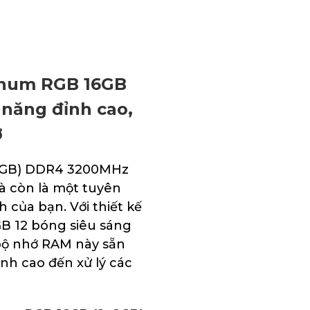
inum RGB 16GB
năng đỉnh cao,
ỡ
x8GB) DDR4 3200MHz
à còn là một tuyên
của bạn. Với thiết kế
GB 12 bóng siêu sáng
bộ nhớ RAM này sẵn
nh cao đến xử lý các