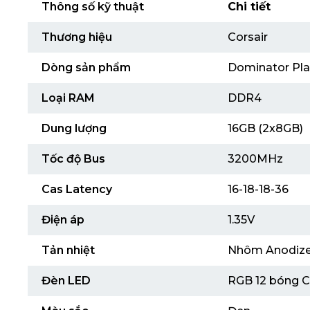
Thông số kỹ thuật
Chi tiết
Thương hiệu
Corsair
Dòng sản phẩm
Dominator Pl
Loại RAM
DDR4
Dung lượng
16GB (2x8GB)
Tốc độ Bus
3200MHz
Cas Latency
16-18-18-36
Điện áp
1.35V
Tản nhiệt
Nhôm Anodiz
Đèn LED
RGB 12 bóng 