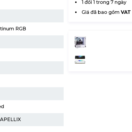
1 đổi 1 trong 7 ngày
Giá đã bao gồm
VAT
atinum RGB
ed
CAPELLIX