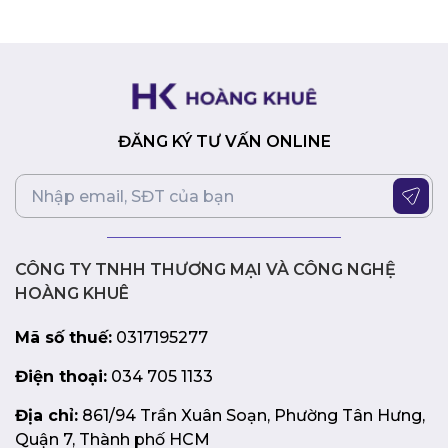
năng tương thích với nhiều hệ thống khác nhau.
Lời kết:
Ổ cứng SSD KINGMAX Zeus PQ3480 512GB M.2 PCIe Gen
3×4 là sự lựa chọn tuyệt vời để nâng cấp hệ thống của
bạn, mang lại tốc độ vượt trội, dung lượng lưu trữ thoải
ĐĂNG KÝ TƯ VẤN ONLINE
mái và độ bền cao. Với mức giá phải chăng, đây là giải
pháp nâng cấp hiệu quả về chi phí cho mọi người dùng.
CÔNG TY TNHH THƯƠNG MẠI VÀ CÔNG NGHỆ
HOÀNG KHUÊ
Mã số thuế:
0317195277
Điện thoại:
034 705 1133
Địa chỉ:
861/94 Trần Xuân Soạn, Phường Tân Hưng,
Quận 7, Thành phố HCM