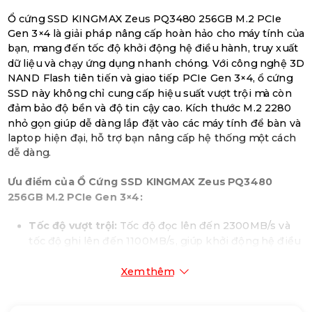
Ổ cứng SSD KINGMAX Zeus PQ3480 256GB M.2 PCIe
Gen 3×4 là giải pháp nâng cấp hoàn hảo cho máy tính của
bạn, mang đến tốc độ khởi động hệ điều hành, truy xuất
dữ liệu và chạy ứng dụng nhanh chóng. Với công nghệ 3D
NAND Flash tiên tiến và giao tiếp PCIe Gen 3×4, ổ cứng
SSD này không chỉ cung cấp hiệu suất vượt trội mà còn
đảm bảo độ bền và độ tin cậy cao. Kích thước M.2 2280
nhỏ gọn giúp dễ dàng lắp đặt vào các máy tính để bàn và
laptop hiện đại, hỗ trợ bạn nâng cấp hệ thống một cách
dễ dàng.
Ưu điểm của Ổ Cứng SSD KINGMAX Zeus PQ3480
256GB M.2 PCIe Gen 3×4:
Tốc độ vượt trội:
Tốc độ đọc lên đến 2300MB/s và
tốc độ ghi lên đến 1100MB/s, giúp khởi động hệ điều
hành, truy xuất dữ liệu và chạy ứng dụng nhanh
chóng, tiết kiệm thời gian và nâng cao hiệu suất làm
Xem thêm
việc.
Dung lượng lưu trữ thoải mái:
Với dung lượng