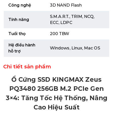
Công nghệ
3D NAND Flash
S.M.A.R.T., TRIM, NCQ,
Tính năng
ECC, LDPC
Tuổi thọ
200 TBW
Hệ điều hành
Windows, Linux, Mac OS
hỗ trợ
Chi tiết sản phẩm
Ổ Cứng SSD KINGMAX Zeus
PQ3480 256GB M.2 PCIe Gen
3×4: Tăng Tốc Hệ Thống, Nâng
Cao Hiệu Suất