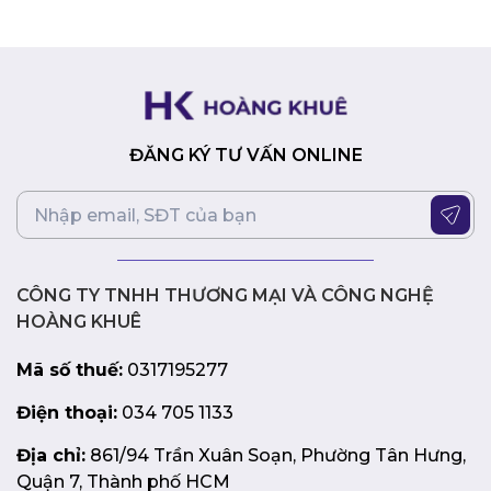
năng tương thích với nhiều hệ thống khác nhau.
Lời kết:
Ổ cứng SSD KINGMAX Zeus PQ3480 256GB M.2 PCIe
Gen 3×4 là sự lựa chọn tuyệt vời để nâng cấp hệ thống
của bạn, mang lại tốc độ vượt trội, dung lượng lưu trữ
ĐĂNG KÝ TƯ VẤN ONLINE
thoải mái và độ bền cao. Với mức giá phải chăng, đây là
giải pháp nâng cấp hiệu quả về chi phí cho mọi người
dùng.
CÔNG TY TNHH THƯƠNG MẠI VÀ CÔNG NGHỆ
HOÀNG KHUÊ
Mã số thuế:
0317195277
Điện thoại:
034 705 1133
Địa chỉ:
861/94 Trần Xuân Soạn, Phường Tân Hưng,
Quận 7, Thành phố HCM