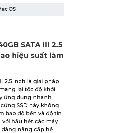
Mac OS
GB SATA III 2.5
cao hiệu suất làm
.5 inch là giải pháp
ang lại tốc độ khởi
hạy ứng dụng nhanh
ổ cứng SSD này không
m bảo độ bền và độ tin
ch với hầu hết các máy
dễ dàng nâng cấp hệ