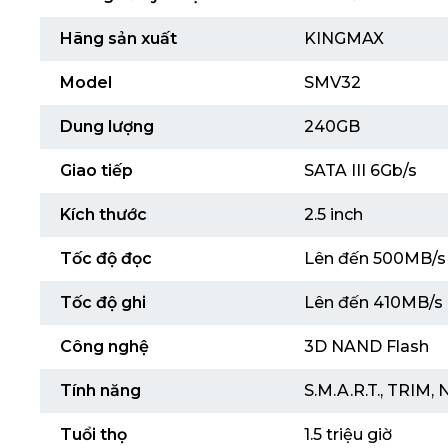
Hãng sản xuất
KINGMAX
Model
SMV32
Dung lượng
240GB
Giao tiếp
SATA III 6Gb/s
Kích thước
2.5 inch
Tốc độ đọc
Lên đến 500MB/s
Tốc độ ghi
Lên đến 410MB/s
Công nghệ
3D NAND Flash
Tính năng
S.M.A.R.T., TRIM,
Tuổi thọ
1.5 triệu giờ