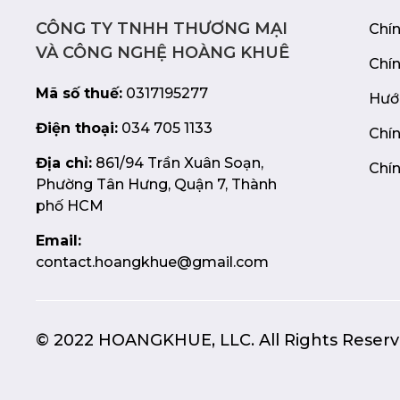
CÔNG TY TNHH THƯƠNG MẠI
Chí
VÀ CÔNG NGHỆ HOÀNG KHUÊ
Chí
Mã số thuế:
0317195277
Hướ
Điện thoại:
034 705 1133
Chín
Địa chỉ:
861/94 Trần Xuân Soạn,
Chín
Phường Tân Hưng, Quận 7, Thành
phố HCM
Email:
contact.hoangkhue@gmail.com
© 2022 HOANGKHUE, LLC. All Rights Reserv