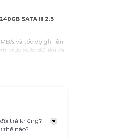
40GB SATA III 2.5
MB/s và tốc độ ghi lên
h, truy xuất dữ liệu và
hời gian và nâng cao
 NAND tiên tiến mang
ơn so với công nghệ 2D
g thấp hơn so với ổ
t độ hoạt động và kéo
đổi trả không?
yển động cơ học, ổ
ư thế nào?
ếng ồn khó chịu.