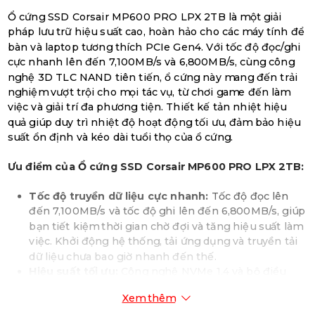
Ổ cứng SSD Corsair MP600 PRO LPX 2TB là một giải
pháp lưu trữ hiệu suất cao, hoàn hảo cho các máy tính để
bàn và laptop tương thích PCIe Gen4. Với tốc độ đọc/ghi
cực nhanh lên đến 7,100MB/s và 6,800MB/s, cùng công
nghệ 3D TLC NAND tiên tiến, ổ cứng này mang đến trải
nghiệm vượt trội cho mọi tác vụ, từ chơi game đến làm
việc và giải trí đa phương tiện. Thiết kế tản nhiệt hiệu
quả giúp duy trì nhiệt độ hoạt động tối ưu, đảm bảo hiệu
suất ổn định và kéo dài tuổi thọ của ổ cứng.
Ưu điểm của Ổ cứng SSD Corsair MP600 PRO LPX 2TB:
Tốc độ truyền dữ liệu cực nhanh:
Tốc độ đọc lên
đến 7,100MB/s và tốc độ ghi lên đến 6,800MB/s, giúp
bạn tiết kiệm thời gian chờ đợi và tăng hiệu suất làm
việc. Khởi động hệ thống, tải ứng dụng và truyền tải
dữ liệu chưa bao giờ nhanh đến thế.
Hiệu suất tối ưu:
Công nghệ NVMe 1.4 và bộ điều
khiển Phison PS5018-E18 mang lại hiệu năng vượt
Xem thêm
trội, cho phép bạn xử lý các tác vụ nặng một cách