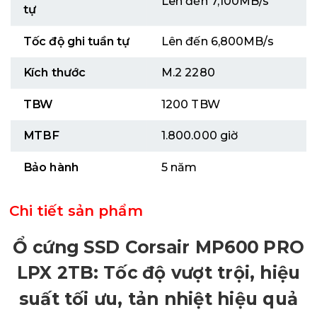
Lên đến 7,100MB/s
tự
Tốc độ ghi tuần tự
Lên đến 6,800MB/s
Kích thước
M.2 2280
TBW
1200 TBW
MTBF
1.800.000 giờ
Bảo hành
5 năm
Chi tiết sản phẩm
Ổ cứng SSD Corsair MP600 PRO
LPX 2TB: Tốc độ vượt trội, hiệu
suất tối ưu, tản nhiệt hiệu quả