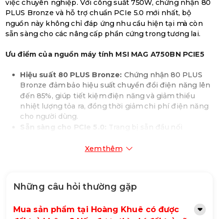
việc chuyên nghiệp. Với công suất 750W, chứng nhận 80
PLUS Bronze và hỗ trợ chuẩn PCIe 5.0 mới nhất, bộ
nguồn này không chỉ đáp ứng nhu cầu hiện tại mà còn
sẵn sàng cho các nâng cấp phần cứng trong tương lai.
Ưu điểm của nguồn máy tính MSI MAG A750BN PCIE5
Hiệu suất 80 PLUS Bronze:
Chứng nhận 80 PLUS
Bronze đảm bảo hiệu suất chuyển đổi điện năng lên
đến 85%, giúp tiết kiệm điện năng và giảm thiểu
nhiệt lượng tỏa ra, đồng thời giảm chi phí điện năng
cho người dùng.
Sẵn sàng cho PCIe 5.0:
Trang bị sẵn đầu nối
12VHPWR 16-pin, bộ nguồn này có thể cung cấp lên
đến 600W điện năng cho card đồ họa PCIe 5.0, đáp
Xem thêm
ứng nhu cầu của các dòng card đồ họa cao cấp mới
nhất.
Thiết kế mạch DC to DC:
Thiết kế mạch DC to DC
Những câu hỏi thường gặp
giúp cải thiện độ ổn định điện áp, đảm bảo cung cấp
nguồn điện sạch và ổn định cho các linh kiện nhạy
Mua sản phẩm tại Hoàng Khuê có được
cảm trong hệ thống.