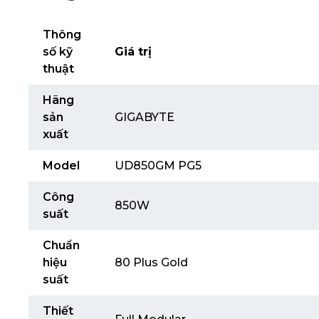
Thông
số kỹ
Giá trị
thuật
Hãng
sản
GIGABYTE
xuất
Model
UD850GM PG5
Công
850W
suất
Chuẩn
hiệu
80 Plus Gold
suất
Thiết