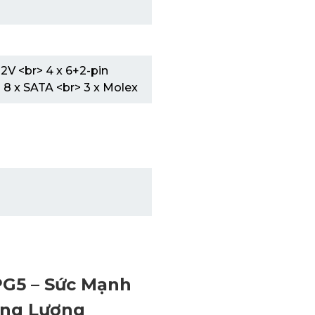
12V <br> 4 x 6+2-pin
 8 x SATA <br> 3 x Molex
G5 – Sức Mạnh
ăng Lượng