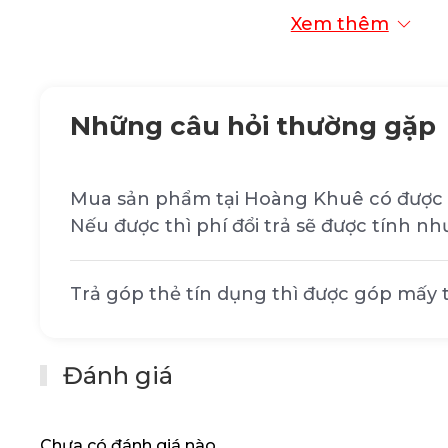
Chứng nhận 80 Plus Gold đảm bảo hiệu suấ
Xem thêm
năng lên đến 90% ở mức tải 50%, giảm thiể
lượng và tiết kiệm chi phí điện năng cho b
cũng hoạt động mát mẻ và êm ái hơn, kéo d
linh kiện.
Những câu hỏi thường gặp
THIẾT KẾ FULL MODULAR, LINH HOẠT VÀ 
Mua sản phẩm tại Hoàng Khuê có được 
Thiết kế full modular cho phép bạn chỉ sử
Nếu được thì phí đổi trả sẽ được tính nh
thiết, giúp giảm thiểu sự lộn xộn bên trong
luồng không khí. Bạn có thể dễ dàng lắp đặ
cáp, tạo nên một hệ thống gọn gàng và t
Trả góp thẻ tín dụng thì được góp mấy
HỖ TRỢ CHUẨN PCIE 5.0 MỚI NHẤT
Đánh giá
UD850GM PG5 được trang bị đầu nối 12VHP
thích với các card đồ họa thế hệ mới sử dụn
mang đến khả năng cung cấp điện năng ổ
Chưa có đánh giá nào.