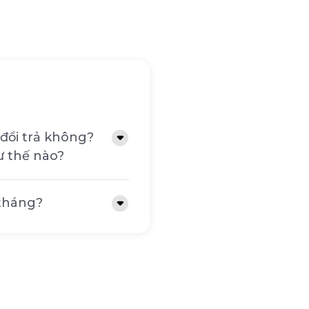
t chuyển đổi điện
u thất thoát năng
ạn. Đồng thời, bộ nguồn
ài tuổi thọ cho các
GỌN GÀNG
đổi trả không?
 dụng các dây cáp cần
ư thế nào?
 case máy tính và tối ưu
t và thay thế các dây
hẩm mỹ.
 tháng?
WR 16 chân, tương
g chuẩn PCIe 5.0,
n định và mạnh mẽ