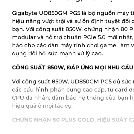
Gigabyte UD850GM PG5 là bộ nguồn máy tí
hiệu năng vượt trội và sự ổn định tuyệt đối
bạn. Với công suất 850W, chứng nhận 80 Plus
modular và hỗ trợ chuẩn PCIe 5.0 mới nhất,
hảo cho các dàn máy tính chơi game, làm v
dụng đòi hỏi sức mạnh xử lý cao.
CÔNG SUẤT 850W, ĐÁP ỨNG MỌI NHU CẦU
Với công suất 850W, UD850GM PG5 đủ sức 
các cấu hình phần cứng cao cấp, từ card 
CPU đa nhân, đảm bảo hệ thống của bạn h
hiệu quả ở mọi tác vụ.
CHỨNG NHẬN 80 PLUS GOLD, HIỆU SUẤT 