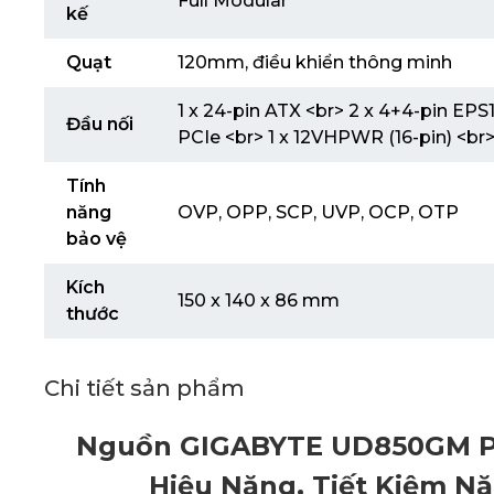
Full Modular
kế
Quạt
120mm, điều khiển thông minh
1 x 24-pin ATX <br> 2 x 4+4-pin EPS
Đầu nối
PCIe <br> 1 x 12VHPWR (16-pin) <br>
Tính
năng
OVP, OPP, SCP, UVP, OCP, OTP
bảo vệ
Kích
150 x 140 x 86 mm
thước
Chi tiết sản phẩm
Nguồn GIGABYTE UD850GM P
Hiệu Năng, Tiết Kiệm N