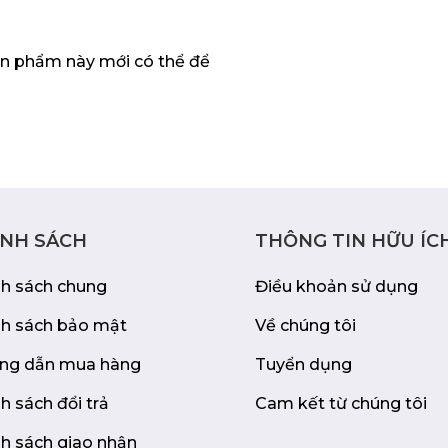
n phẩm này mới có thể để
mm thông minh và các
G5 đảm bảo độ bền
an dài.
ÍNH SÁCH
THÔNG TIN HỮU ÍC
ng bảo vệ như OVP,
n cho các linh kiện
nh sách chung
Điều khoản sử dụng
nh sách bảo mật
Về chúng tôi
họn hoàn hảo cho
ng dẫn mua hàng
Tuyển dụng
 tính mạnh mẽ, hiệu
h sách đổi trả
Cam kết từ chúng tôi
ống PC đỉnh cao.
h sách giao nhận