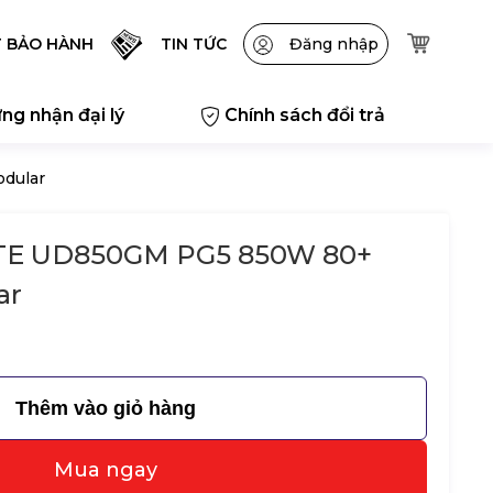
T BẢO HÀNH
TIN TỨC
Đăng nhập
ng nhận đại lý
Chính sách đổi trả
dular
TE UD850GM PG5 850W 80+
ar
Thêm vào giỏ hàng
Mua ngay