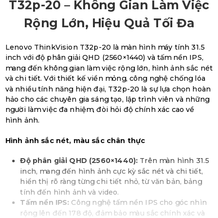
T32p-20 – Không Gian Làm Việc
Rộng Lớn, Hiệu Quả Tối Đa
Lenovo ThinkVision T32p-20 là màn hình máy tính 31.5
inch với độ phân giải QHD (2560×1440) và tấm nền IPS,
mang đến không gian làm việc rộng lớn, hình ảnh sắc nét
và chi tiết. Với thiết kế viền mỏng, công nghệ chống lóa
và nhiều tính năng hiện đại, T32p-20 là sự lựa chọn hoàn
hảo cho các chuyên gia sáng tạo, lập trình viên và những
người làm việc đa nhiệm, đòi hỏi độ chính xác cao về
hình ảnh.
Hình ảnh sắc nét, màu sắc chân thực
Độ phân giải QHD (2560×1440):
Trên màn hình 31.5
inch, mang đến hình ảnh cực kỳ sắc nét và chi tiết,
hiển thị rõ ràng từng chi tiết nhỏ, từ văn bản, bảng
tính đến hình ảnh và video.
Tấm nền IPS:
Công nghệ tấm nền IPS cho góc nhìn
rộng lên đến 178 độ, đảm bảo màu sắc chính xác và