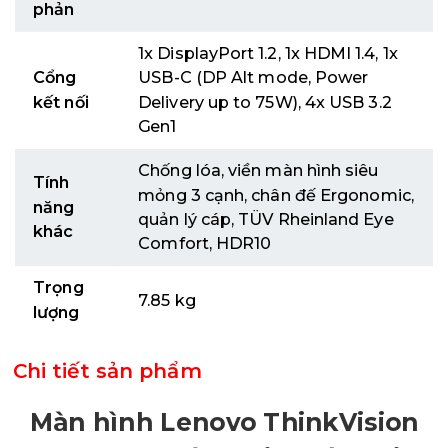
phản
1x DisplayPort 1.2, 1x HDMI 1.4, 1x
Cổng
USB-C (DP Alt mode, Power
kết nối
Delivery up to 75W), 4x USB 3.2
Gen1
Chống lóa, viền màn hình siêu
Tính
mỏng 3 cạnh, chân đế Ergonomic,
năng
quản lý cáp, TÜV Rheinland Eye
khác
Comfort, HDR10
Trọng
7.85 kg
lượng
Chi tiết sản phẩm
Màn hình Lenovo ThinkVision