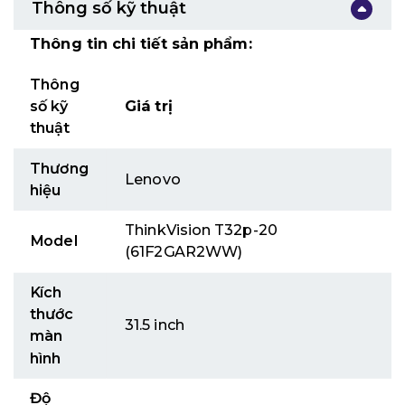
Thông số kỹ thuật
Thông tin chi tiết sản phẩm:
Thông
số kỹ
Giá trị
thuật
Thương
Lenovo
hiệu
ThinkVision T32p-20
Model
(61F2GAR2WW)
Kích
thước
31.5 inch
màn
hình
Độ