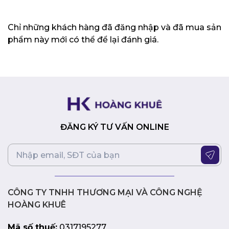
thiểu hiện tượng bóng mờ, mang lại hình ảnh chuyển
động mượt mà hơn.
Chỉ những khách hàng đã đăng nhập và đã mua sản
Công nghệ chống lóa (Anti-glare):
Giảm thiểu phản
chiếu ánh sáng, giúp bạn tập trung vào nội dung hiển
phẩm này mới có thể để lại đánh giá.
thị và giảm mỏi mắt khi sử dụng trong thời gian dài.
Chứng nhận TÜV Rheinland Eye Comfort:
Bảo vệ
mắt bạn khỏi ánh sáng xanh có hại và giảm thiểu
hiện tượng nhấp nháy.
Thiết kế viền mỏng, hiện đại
Viền màn hình siêu mỏng 3 cạnh:
Tạo cảm giác màn
ĐĂNG KÝ TƯ VẤN ONLINE
hình rộng hơn, tăng tính thẩm mỹ cho sản phẩm và
trải nghiệm xem liền mạch hơn khi sử dụng nhiều
màn hình cùng lúc.
Chân đế Ergonomic:
Cho phép điều chỉnh độ cao,
độ nghiêng, xoay và pivot màn hình để có được tư
thế làm việc thoải mái nhất.
CÔNG TY TNHH THƯƠNG MẠI VÀ CÔNG NGHỆ
Quản lý cáp thông minh:
Giúp bạn sắp xếp không
HOÀNG KHUÊ
gian làm việc gọn gàng hơn.
Mã số thuế:
0317195277