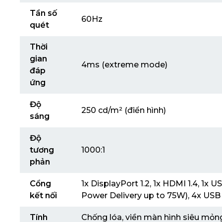
Tần số
60Hz
quét
Thời
gian
4ms (extreme mode)
đáp
ứng
Độ
250 cd/m² (điển hình)
sáng
Độ
tương
1000:1
phản
Cổng
1x DisplayPort 1.2, 1x HDMI 1.4, 1x 
kết nối
Power Delivery up to 75W), 4x USB 
Tính
Chống lóa, viền màn hình siêu mỏn