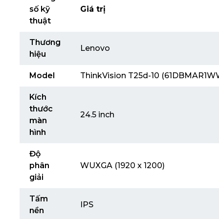
số kỹ
Giá trị
thuật
Thương
Lenovo
hiệu
Model
ThinkVision T25d-10 (61DBMAR1W
Kích
thước
24.5 inch
màn
hình
Độ
phân
WUXGA (1920 x 1200)
giải
Tấm
IPS
nền