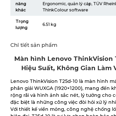
năng
Ergonomic, quản lý cáp, TÜV Rhein
khác
ThinkColour software
Trọng
6.51 kg
lượng
Chi tiết sản phẩm
Màn hình Lenovo ThinkVision T
Hiệu Suất, Không Gian Làm V
Lenovo ThinkVision T25d-10 là màn hình máy
phân giải WUXGA (1920×1200), mang đến kh
rộng rãi và hình ảnh sắc nét, lý tưởng cho 
đặc biệt là những công việc đòi hỏi xử lý nh
Với thiết kế viền mỏng, công nghệ chống l