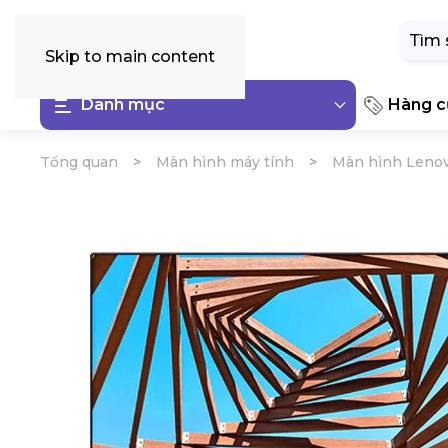
Tìm
kiếm:
Skip to main content
Danh mục
Hàng cũ
Tổng quan
Màn hình máy tính
Màn hình Leno