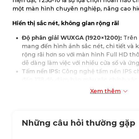
hiện đại, T25d-10 là sự lựa chọn hoàn hảo 
một màn hình chuyên nghiệp, nâng cao hiệ
Hiển thị sắc nét, không gian rộng rãi
Độ phân giải WUXGA (1920×1200):
Trên 
mang đến hình ảnh sắc nét, chi tiết và 
rộng rãi hơn so với màn hình Full HD t
dễ dàng làm việc với nhiều cửa sổ và ứn
Tấm nền IPS:
Công nghệ tấm nền IPS ch
đến 178 độ, đảm bảo màu sắc chính xác
góc nhìn.
Xem thêm
Độ sáng 250 cd/m²:
Đảm bảo hình ảnh h
cả trong môi trường ánh sáng mạnh, giú
mái hơn.
Những câu hỏi thường gặp
Độ tương phản 1000:1:
Tạo sự khác biệt 
sáng và tối, tăng cường chiều sâu và độ
ảnh.