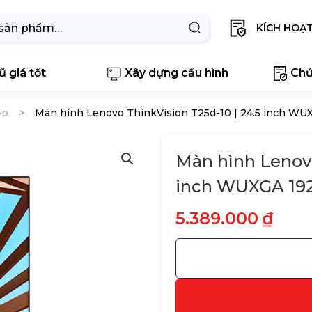
KÍCH HOẠ
 giá tốt
Xây dựng cấu hình
Chứ
vo
Màn hình Lenovo ThinkVision T25d-10 | 24.5 inch WUX
Màn hình Lenovo
inch WUXGA 1920
5.389.000
₫