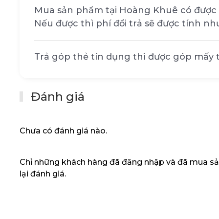
Mua sản phẩm tại Hoàng Khuê có được 
Trải nghiệm mượt mà, thoải mái
Nếu được thì phí đổi trả sẽ được tính nh
Tần số quét 60Hz:
Đáp ứng tốt các nhu
Trả góp thẻ tín dụng thì được góp mấy
phòng, hạn chế hiện tượng giật hình khi
dụng văn phòng.
Thời gian đáp ứng 4ms (extreme mode)
Đánh giá
tượng bóng mờ, mang lại hình ảnh ch
hơn.
Công nghệ chống lóa (Anti-glare):
Giảm 
Chưa có đánh giá nào.
sáng, giúp bạn tập trung vào nội dung h
mắt khi sử dụng trong thời gian dài.
Chỉ những khách hàng đã đăng nhập và đã mua sả
Chứng nhận TÜV Rheinland Eye Comfor
lại đánh giá.
ánh sáng xanh có hại và giảm thiểu hiệ
Thiết kế viền mỏng, hiện đại