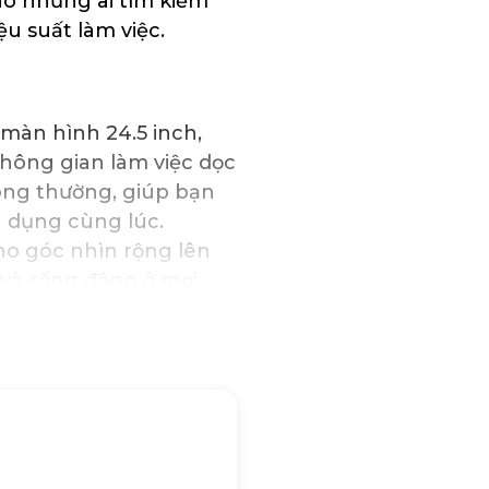
cho những ai tìm kiếm
u suất làm việc.
màn hình 24.5 inch,
không gian làm việc dọc
hông thường, giúp bạn
g dụng cùng lúc.
o góc nhìn rộng lên
 và sống động ở mọi
iển thị rõ ràng ngay
p bạn làm việc thoải
rõ rệt giữa các vùng
 chân thực cho hình