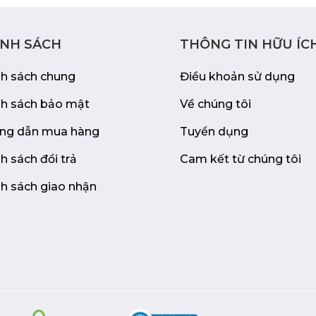
m giác màn hình rộng
à trải nghiệm xem liền
ùng lúc.
ÍNH SÁCH
THÔNG TIN HỮU ÍC
h độ cao, độ nghiêng,
nh sách chung
Điều khoản sử dụng
ế làm việc thoải mái
nh sách bảo mật
Về chúng tôi
ếp không gian làm
ng dẫn mua hàng
Tuyển dụng
h sách đổi trả
Cam kết từ chúng tôi
h sách giao nhận
và 4 cổng USB 3.2 Gen1:
 thiết bị khác nhau và
 cấp nguồn điện lên
iúp bạn giảm thiểu số