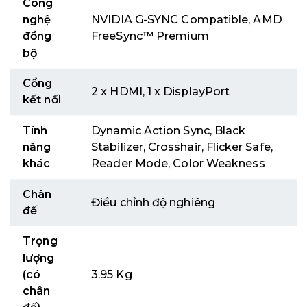
Công
nghệ
NVIDIA G-SYNC Compatible, AMD
đồng
FreeSync™ Premium
bộ
Cổng
2 x HDMI, 1 x DisplayPort
kết nối
Tính
Dynamic Action Sync, Black
năng
Stabilizer, Crosshair, Flicker Safe,
khác
Reader Mode, Color Weakness
Chân
Điều chỉnh độ nghiêng
đế
Trọng
lượng
(có
3.95 Kg
chân