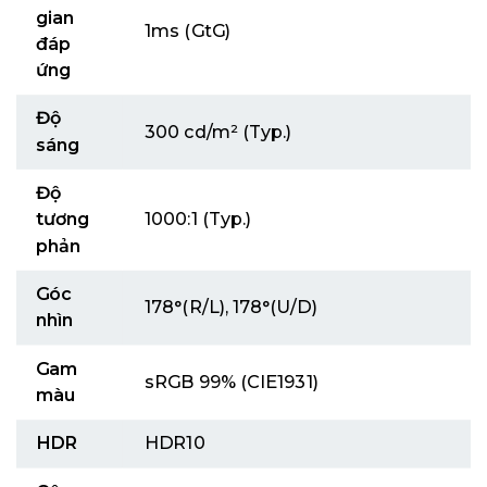
gian
1ms (GtG)
đáp
ứng
Độ
300 cd/m² (Typ.)
sáng
Độ
tương
1000:1 (Typ.)
phản
Góc
178°(R/L), 178°(U/D)
nhìn
Gam
sRGB 99% (CIE1931)
màu
HDR
HDR10