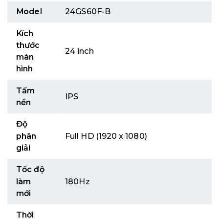
Model
24GS60F-B
Kích
thước
24 inch
màn
hình
Tấm
IPS
nền
Độ
phân
Full HD (1920 x 1080)
giải
Tốc độ
làm
180Hz
mới
Thời