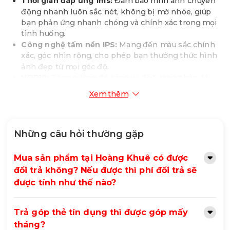
Thời gian đáp ứng 1ms:
Đảm bảo hình ảnh chuyển
động nhanh luôn sắc nét, không bị mờ nhòe, giúp
bạn phản ứng nhanh chóng và chính xác trong mọi
tình huống.
Công nghệ tấm nền IPS:
Mang đến màu sắc chính
xác, góc nhìn rộng, cho phép bạn thưởng thức hình
ảnh đẹp từ mọi góc độ.
HDR10:
Tăng cường độ sáng và độ tương phản, tái
hiện hình ảnh sống động và chân thực hơn, đặc biệt
Xem thêm
là trong các cảnh tối và sáng.
NVIDIA G-Sync Compatible:
Loại bỏ hiện tượng xé
hình và giật hình, đồng bộ hóa tốc độ khung hình
của màn hình với card đồ họa NVIDIA, mang lại trải
Những câu hỏi thường gặp
nghiệm chơi game mượt mà hơn.
Thiết kế viền mỏng 3 cạnh:
Tạo cảm giác không gian
Mua sản phẩm tại Hoàng Khuê có được
rộng mở, tập trung tối đa vào nội dung hiển thị.
đổi trả không? Nếu được thì phí đổi trả sẽ
Chân đế điều chỉnh linh hoạt:
Cho phép điều chỉnh
được tính như thế nào?
độ nghiêng để tìm được vị trí xem thoải mái nhất.
Dynamic Action Sync:
Giảm thiểu độ trễ đầu vào,
giúp bạn phản ứng nhanh hơn với các hành động
Trả góp thẻ tín dụng thì được góp mấy
trong game.
tháng?