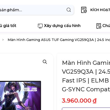
KÍCH HOẠ
 giá tốt
Xây dựng cấu hình
Chứ
Màn Hình Gaming ASUS TUF Gaming VG259Q3A | 24.5 inch 
Màn Hình Gami
VG259Q3A | 24.5
Fast IPS | ELM
G-SYNC Compat
3.960.000
₫