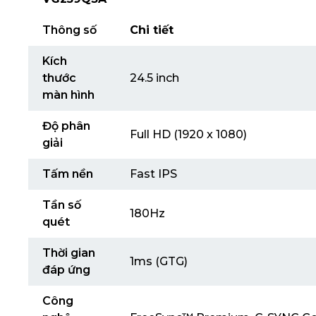
Thông số
Chi tiết
Kích
thước
24.5 inch
màn hình
Độ phân
Full HD (1920 x 1080)
giải
Tấm nền
Fast IPS
Tần số
180Hz
quét
Thời gian
1ms (GTG)
đáp ứng
Công