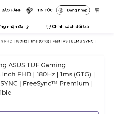
T BẢO HÀNH
TIN TỨC
Đăng nhập
ng nhận đại lý
Chính sách đổi trả
FHD | 180Hz | 1ms (GTG) | Fast IPS | ELMB SYNC |
ng ASUS TUF Gaming
 inch FHD | 180Hz | 1ms (GTG) |
B SYNC | FreeSync™ Premium |
ible