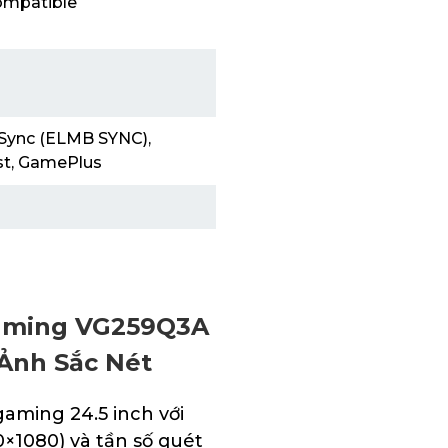
ompatible
Sync (ELMB SYNC),
st, GamePlus
aming VG259Q3A
 Ảnh Sắc Nét
ming 24.5 inch với
0×1080) và tần số quét