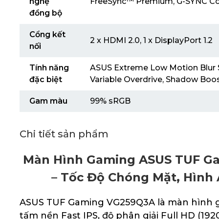
nghệ
FreeSync™ Premium, G-SYNC C
đồng bộ
Cổng kết
2 x HDMI 2.0, 1 x DisplayPort 1.2
nối
Tính năng
ASUS Extreme Low Motion Blur 
đặc biệt
Variable Overdrive, Shadow Boo
Gam màu
99% sRGB
Chi tiết sản phẩm
Màn Hình Gaming ASUS TUF G
– Tốc Độ Chóng Mặt, Hình
ASUS TUF Gaming VG259Q3A là màn hình ga
tấm nền Fast IPS, độ phân giải Full HD (192