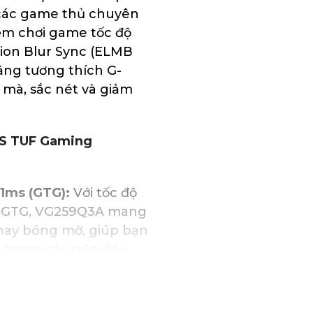
 các game thủ chuyên
ệm chơi game tốc độ
ion Blur Sync (ELMB
ng tương thích G-
mà, sắc nét và giảm
US TUF Gaming
 1ms (GTG):
Với tốc độ
ms GTG, VG259Q3A mang
hay bóng mờ, giúp bạn
trong các trận đấu
lur Sync (ELMB SYNC):
ố quét cao giúp giảm