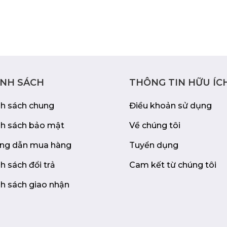
không làm sáng quá
àng phát hiện kẻ địch
yền của ASUS cung
crosshair (tâm ngắm),
à chức năng căn chỉnh
ÍNH SÁCH
THÔNG TIN HỮU ÍC
h có thể điều chỉnh
nh sách chung
Điều khoản sử dụng
dễ dàng tìm được vị trí
nh sách bảo mật
Về chúng tôi
 các cổng kết nối
ng dẫn mua hàng
Tuyển dụng
t nối với nhiều thiết
h sách đổi trả
Cam kết từ chúng tôi
h sách giao nhận
3A là một lựa chọn
p và những người đam