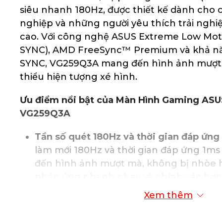
siêu nhanh 180Hz, được thiết kế dành cho
nghiệp và những người yêu thích trải nghi
cao. Với công nghệ ASUS Extreme Low Mot
SYNC), AMD FreeSync™ Premium và khả nă
SYNC, VG259Q3A mang đến hình ảnh mượt 
thiểu hiện tượng xé hình.
Ưu điểm nổi bật của Màn Hình Gaming AS
VG259Q3A
Tần số quét 180Hz và thời gian đáp ứng
làm mới 180Hz và thời gian đáp ứng 1
đến hình ảnh mượt mà, không bị nhòe 
phản ứng nhanh nhạy và chính xác hơn 
game.
Xem thêm
Công nghệ ASUS Extreme Low Motion B
Công nghệ ELMB SYNC kết hợp với tần s