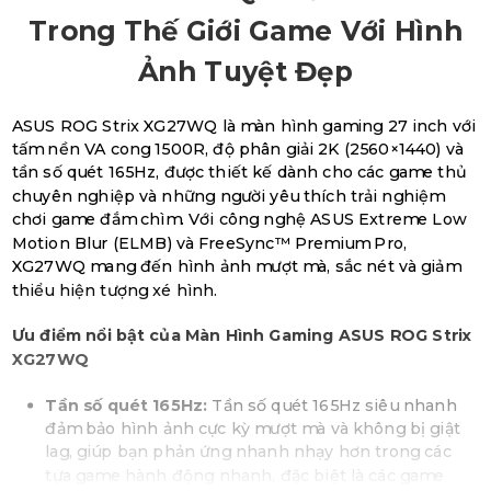
Trong Thế Giới Game Với Hình
Ảnh Tuyệt Đẹp
ASUS ROG Strix XG27WQ là màn hình gaming 27 inch với
tấm nền VA cong 1500R, độ phân giải 2K (2560×1440) và
tần số quét 165Hz, được thiết kế dành cho các game thủ
chuyên nghiệp và những người yêu thích trải nghiệm
chơi game đắm chìm. Với công nghệ ASUS Extreme Low
Motion Blur (ELMB) và FreeSync™ Premium Pro,
XG27WQ mang đến hình ảnh mượt mà, sắc nét và giảm
thiểu hiện tượng xé hình.
Ưu điểm nổi bật của Màn Hình Gaming ASUS ROG Strix
XG27WQ
Tần số quét 165Hz:
Tần số quét 165Hz siêu nhanh
đảm bảo hình ảnh cực kỳ mượt mà và không bị giật
lag, giúp bạn phản ứng nhanh nhạy hơn trong các
tựa game hành động nhanh, đặc biệt là các game