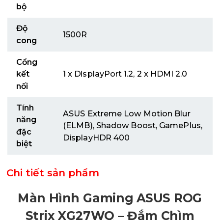
bộ
Độ
1500R
cong
Cổng
kết
1 x DisplayPort 1.2, 2 x HDMI 2.0
nối
Tính
ASUS Extreme Low Motion Blur
năng
(ELMB), Shadow Boost, GamePlus,
đặc
DisplayHDR 400
biệt
Chi tiết sản phẩm
Màn Hình Gaming ASUS ROG
Strix XG27WQ – Đắm Chìm