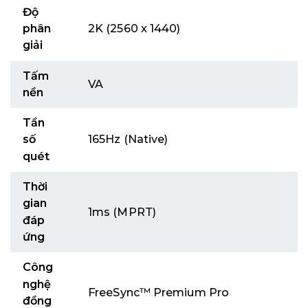
Độ
phân
2K (2560 x 1440)
giải
Tấm
VA
nền
Tần
số
165Hz (Native)
quét
Thời
gian
1ms (MPRT)
đáp
ứng
Công
nghệ
FreeSync™ Premium Pro
đồng