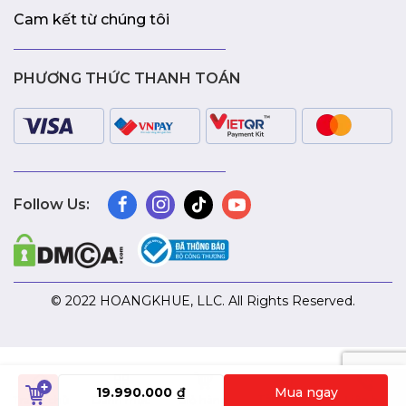
Cam kết từ chúng tôi
PHƯƠNG THỨC THANH TOÁN
Follow Us:
© 2022 HOANGKHUE, LLC. All Rights Reserved.
19.990.000
₫
Mua ngay
Tài khoản
Trang chủ
Danh mục
Giỏ hàng
Liên hệ