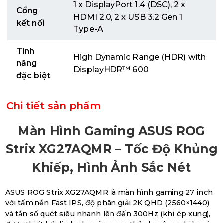
1 x DisplayPort 1.4 (DSC), 2 x
Cổng
HDMI 2.0, 2 x USB 3.2 Gen 1
kết nối
Type-A
Tính
High Dynamic Range (HDR) with
năng
DisplayHDR™ 600
đặc biệt
Chi tiết sản phẩm
Màn Hình Gaming ASUS ROG
Strix XG27AQMR – Tốc Độ Khủng
Khiếp, Hình Ảnh Sắc Nét
ASUS ROG Strix XG27AQMR là màn hình gaming 27 inch
với tấm nền Fast IPS, độ phân giải 2K QHD (2560×1440)
và tần số quét siêu nhanh lên đến 300Hz (khi ép xung),