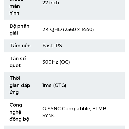
27 inch
màn
hình
Độ phân
2K QHD (2560 x 1440)
giải
Tấm nền
Fast IPS
Tần số
300Hz (OC)
quét
Thời
gian đáp
1ms (GTG)
ứng
Công
G-SYNC Compatible, ELMB
nghệ
SYNC
đồng bộ