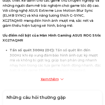
được thiết kế dành cho các game thủ chuyên nghiệp và
những người đam mê trải nghiệm chơi game tốc độ cao.
Với công nghệ ASUS Extreme Low Motion Blur Sync
(ELMB SYNC) và khả năng tương thích G-SYNC,
XG27AQMR mang đến hình ảnh mượt mà, sắc nét và
giảm thiểu hiện tượng xé hình, bóng mờ.
Ưu điểm nổi bật của Màn Hình Gaming ASUS ROG Strix
XG27AQMR
Tần số quét 300Hz (OC):
Tần số quét lên đến
300Hz khi ép xung đảm bảo hình ảnh cực kỳ mượt
mà và không bị giật lag, giúp bạn phản ứng nhanh
nhạy hơn trong các tựa game hành động nhanh, đặc
biệt là các game FPS (First Person Shooter).
Tấm nền Fast IPS với góc nhìn rộng:
Tấm nền Fast
Xem thêm
IPS mang lại màu sắc chính xác, sống động và góc
nhìn rộng lên đến 178 độ, giúp bạn trải nghiệm hình
ảnh tuyệt vời từ mọi góc nhìn.
Thời gian đáp ứng siêu nhanh 1ms (GTG):
Với thời
Những câu hỏi thường gặp
gian đáp ứng cực nhanh, màn hình giảm thiểu hiện