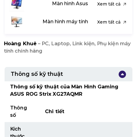
Màn hình Asus
Xem tất cả
Màn hình máy tính
Xem tất cả
Hoàng Khuê
– PC, Laptop, Link kiện, Phụ kiện máy
tính chính hãng
Thông số kỹ thuật
Thông số kỹ thuật của Màn Hình Gaming
ASUS ROG Strix XG27AQMR
Thông
Chi tiết
số
Kích
thước