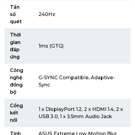
Tần
số
240Hz
quét
Thời
gian
1ms (GTG)
đáp
ứng
Công
nghệ
G-SYNC Compatible, Adaptive-
đồng
Sync
bộ
Cổng
1 x DisplayPort 1.2, 2 x HDMI 1.4, 2 x
kết
USB 3.0, 1 x 3.5mm Audio Jack
nối
Tính
ASUS Extreme Low Motion Blur