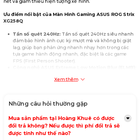
nét và giảm thiểu hiện tượng xé hình.
Ưu điểm nổi bật của Màn Hình Gaming ASUS ROG Strix
XG258Q
Tần số quét 240Hz:
Tần số quét 240Hz siêu nhanh
đảm bảo hình ảnh cực kỳ mượt mà và không bị giật
lag, giúp bạn phản ứng nhanh nhạy hơn trong các
tựa game hành động nhanh, đặc biệt là các game
FPS (First Person Shooter).
Công nghệ ASUS Extreme Low Motion Blur (ELMB):
Công nghệ ELMB kết hợp với thời gian phản hồi 1ms
Xem thêm
GTG giúp giảm thiểu hiện tượng nhòe chuyển động,
làm cho hình ảnh chuyển động nhanh trở nên rõ nét
hơn.
Khả năng tương thích G-SYNC:
Tương thích với
Những câu hỏi thường gặp
công nghệ G-SYNC của NVIDIA, giúp loại bỏ hiện
tượng xé hình và giảm thiểu độ trễ đầu vào, mang lại
Mua sản phẩm tại Hoàng Khuê có được
trải nghiệm chơi game mượt mà và liền mạch.
đổi trả không? Nếu được thì phí đổi trả sẽ
Công nghệ GamePlus:
Tính năng GamePlus độc
được tính như thế nào?
quyền của ASUS cung cấp các tùy chọn hỗ trợ chơi