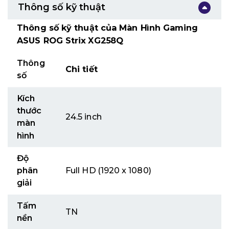
Thông số kỹ thuật
Thông số kỹ thuật của Màn Hình Gaming
ASUS ROG Strix XG258Q
Thông
Chi tiết
số
Kích
thước
24.5 inch
màn
hình
Độ
phân
Full HD (1920 x 1080)
giải
Tấm
TN
nền