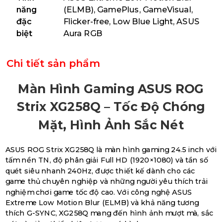
năng
(ELMB), GamePlus, GameVisual,
đặc
Flicker-free, Low Blue Light, ASUS
biệt
Aura RGB
Chi tiết sản phẩm
Màn Hình Gaming ASUS ROG
Strix XG258Q – Tốc Độ Chóng
Mặt, Hình Ảnh Sắc Nét
ASUS ROG Strix XG258Q là màn hình gaming 24.5 inch với
tấm nền TN, độ phân giải Full HD (1920×1080) và tần số
quét siêu nhanh 240Hz, được thiết kế dành cho các
game thủ chuyên nghiệp và những người yêu thích trải
nghiệm chơi game tốc độ cao. Với công nghệ ASUS
Extreme Low Motion Blur (ELMB) và khả năng tương
thích G-SYNC, XG258Q mang đến hình ảnh mượt mà, sắc