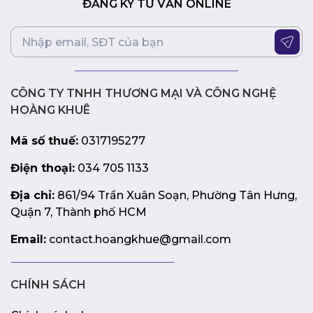
những người đam mê công nghệ, đặc biệt là những ai yêu
ĐĂNG KÝ TƯ VẤN ONLINE
thích các tựa game thể thao điện tử (eSports) và các trò
chơi hành động nhanh. Với tần số quét 240Hz, công
nghệ ELMB và khả năng tương thích G-SYNC, XG258Q
mang đến hình ảnh mượt mà, sắc nét và trải nghiệm chơi
game đỉnh cao.
CÔNG TY TNHH THƯƠNG MẠI VÀ CÔNG NGHỆ
HOÀNG KHUÊ
Mã số thuế:
0317195277
Điện thoại:
034 705 1133
Địa chỉ:
861/94 Trần Xuân Soạn, Phường Tân Hưng,
Quận 7, Thành phố HCM
Email:
contact.hoangkhue@gmail.com
CHÍNH SÁCH