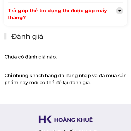
game như crosshair (tâm ngắm), timer (bộ đếm thời
gian), bộ đếm FPS và chức năng căn chỉnh màn hình.
Trả góp thẻ tín dụng thì được góp mấy
Công nghệ GameVisual:
GameVisual cung cấp sáu
tháng?
chế độ hiển thị được cài đặt sẵn (Scenery, Racing,
Cinema, RTS/RPG, FPS và sRGB) để tối ưu hóa hình
ảnh cho các loại nội dung khác nhau.
Đánh giá
Thiết kế công thái học:
Chân đế màn hình có thể
điều chỉnh độ cao, xoay, nghiêng và trục, giúp bạn dễ
dàng tìm được vị trí xem thoải mái nhất.
Chưa có đánh giá nào.
Kết nối đa dạng:
Màn hình được trang bị các cổng
kết nối DisplayPort 1.2, 2 x HDMI 1.4, và 2 cổng USB
3.0.
Chỉ những khách hàng đã đăng nhập và đã mua sản
Đèn nền ASUS Aura RGB:
Công nghệ ASUS Aura
RGB cho phép bạn tùy chỉnh màu sắc và hiệu ứng
phẩm này mới có thể để lại đánh giá.
ánh sáng theo ý muốn, đồng bộ với các thiết bị khác
trong hệ sinh thái ASUS Aura Sync.
Lời kết
Màn hình gaming ASUS ROG Strix XG258Q là một lựa
chọn tuyệt vời cho các game thủ chuyên nghiệp và