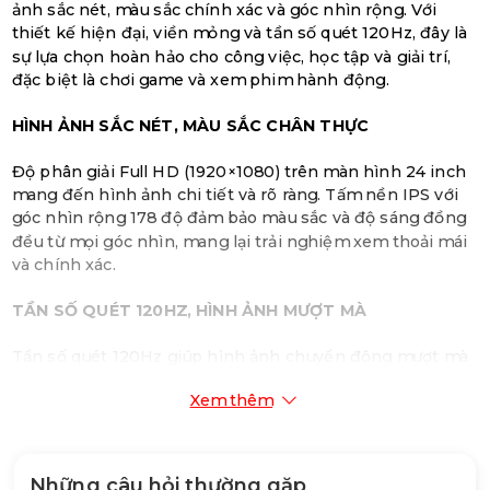
ảnh sắc nét, màu sắc chính xác và góc nhìn rộng. Với
thiết kế hiện đại, viền mỏng và tần số quét 120Hz, đây là
sự lựa chọn hoàn hảo cho công việc, học tập và giải trí,
đặc biệt là chơi game và xem phim hành động.
HÌNH ẢNH SẮC NÉT, MÀU SẮC CHÂN THỰC
Độ phân giải Full HD (1920×1080) trên màn hình 24 inch
mang đến hình ảnh chi tiết và rõ ràng. Tấm nền IPS với
góc nhìn rộng 178 độ đảm bảo màu sắc và độ sáng đồng
đều từ mọi góc nhìn, mang lại trải nghiệm xem thoải mái
và chính xác.
TẦN SỐ QUÉT 120HZ, HÌNH ẢNH MƯỢT MÀ
Tần số quét 120Hz giúp hình ảnh chuyển động mượt mà
hơn so với màn hình 60Hz thông thường, đặc biệt hữu
Xem thêm
ích khi chơi game hoặc xem phim hành động, mang lại
trải nghiệm hình ảnh sống động và chân thực hơn.
THỜI GIAN ĐÁP ỨNG NHANH, GIẢM THIỂU BÓNG MỜ
Những câu hỏi thường gặp