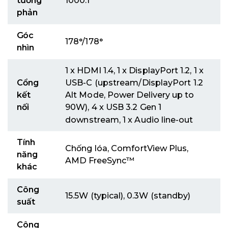
tương
1000:1
phản
Góc
178°/178°
nhìn
1 x HDMI 1.4, 1 x DisplayPort 1.2, 1 x
Cổng
USB-C (upstream/DisplayPort 1.2
kết
Alt Mode, Power Delivery up to
nối
90W), 4 x USB 3.2 Gen 1
downstream, 1 x Audio line-out
Tính
Chống lóa, ComfortView Plus,
năng
AMD FreeSync™
khác
Công
15.5W (typical), 0.3W (standby)
suất
Công