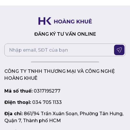
Với cổng HDMI, DisplayPort và USB-C, bạn có thể dễ
dàng kết nối Dell U2424H với nhiều thiết bị khác nhau
như máy tính để bàn, laptop, console game. Cổng USB-C
còn hỗ trợ Power Delivery lên đến 90W, giúp bạn sạc
nhanh các thiết bị tương thích.
ĐĂNG KÝ TƯ VẤN ONLINE
Dell UltraSharp U2424H là sự lựa chọn hoàn hảo cho
những ai đang tìm kiếm một màn hình chất lượng với
thiết kế đẹp, hình ảnh sắc nét, mượt mà và khả năng
kết nối linh hoạt.
CÔNG TY TNHH THƯƠNG MẠI VÀ CÔNG NGHỆ
HOÀNG KHUÊ
Mã số thuế:
0317195277
Điện thoại:
034 705 1133
Địa chỉ:
861/94 Trần Xuân Soạn, Phường Tân Hưng,
Quận 7, Thành phố HCM