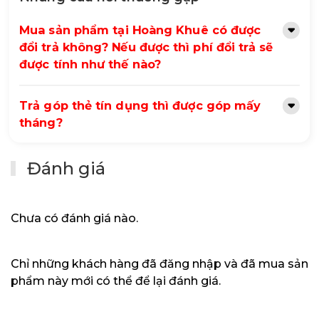
Với thời gian đáp ứng 5ms, màn hình Dell U2424H giảm
Mua sản phẩm tại Hoàng Khuê có được
thiểu hiện tượng bóng mờ, giúp hình ảnh chuyển động
đổi trả không? Nếu được thì phí đổi trả sẽ
nhanh trở nên rõ nét và sắc sảo hơn.
được tính như thế nào?
THIẾT KẾ HIỆN ĐẠI, VIỀN MỎNG
Trả góp thẻ tín dụng thì được góp mấy
Dell U2424H sở hữu thiết kế hiện đại với viền màn hình
tháng?
siêu mỏng 3 cạnh, mang đến không gian hiển thị rộng rãi
và trải nghiệm xem liền mạch. Chân đế vững chắc cho
phép bạn điều chỉnh độ cao, xoay, pivoting và điều chỉnh
Đánh giá
chiều cao để có góc nhìn thoải mái nhất.
CÔNG NGHỆ BẢO VỆ MẮT
Chưa có đánh giá nào.
Màn hình được trang bị công nghệ ComfortView Plus,
giúp giảm thiểu ánh sáng xanh có hại, bảo vệ mắt bạn
trong quá trình sử dụng lâu dài.
Chỉ những khách hàng đã đăng nhập và đã mua sản
phẩm này mới có thể để lại đánh giá.
KẾT NỐI ĐA DẠNG