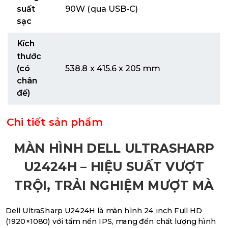
suất
90W (qua USB-C)
sạc
Kích
thước
(có
538.8 x 415.6 x 205 mm
chân
đế)
Chi tiết sản phẩm
MÀN HÌNH DELL ULTRASHARP
U2424H – HIỆU SUẤT VƯỢT
TRỘI, TRẢI NGHIỆM MƯỢT MÀ
Dell UltraSharp U2424H là màn hình 24 inch Full HD
(1920×1080) với tấm nền IPS, mang đến chất lượng hình