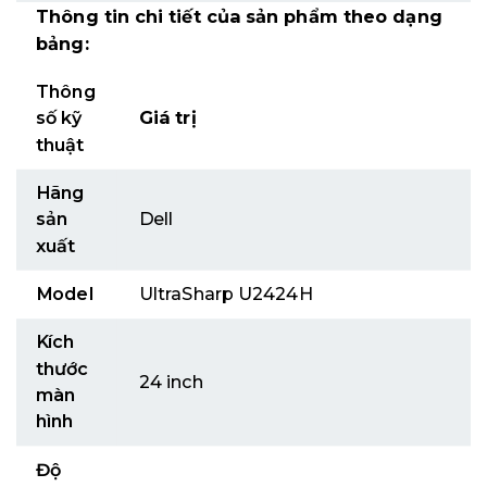
Thông tin chi tiết của sản phẩm theo dạng
bảng:
Thông
số kỹ
Giá trị
thuật
Hãng
sản
Dell
xuất
Model
UltraSharp U2424H
Kích
thước
24 inch
màn
hình
Độ