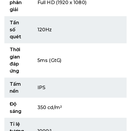
phân
Full HD (1920 x 1080)
giải
Tần
số
120Hz
quét
Thời
gian
5ms (GtG)
đáp
ứng
Tấm
IPS
nền
Độ
350 cd/m²
sáng
Tỉ lệ