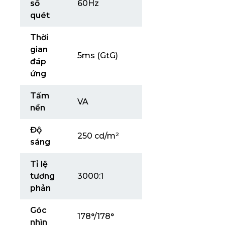
số
60Hz
quét
Thời
gian
5ms (GtG)
đáp
ứng
Tấm
VA
nền
Độ
250 cd/m²
sáng
Tỉ lệ
tương
3000:1
phản
Góc
178°/178°
nhìn