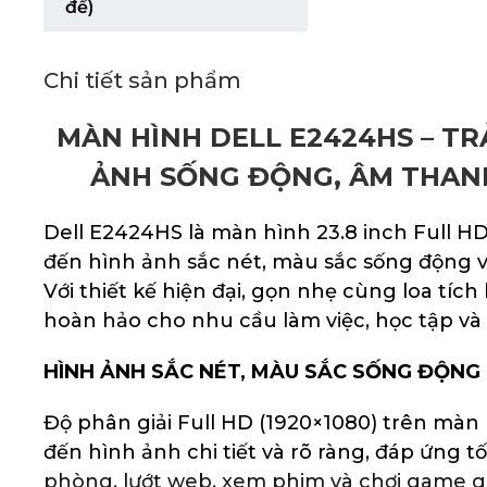
đế)
Chi tiết sản phẩm
MÀN HÌNH DELL E2424HS – TR
ẢNH SỐNG ĐỘNG, ÂM THAN
Dell E2424HS là màn hình 23.8 inch Full H
đến hình ảnh sắc nét, màu sắc sống động 
Với thiết kế hiện đại, gọn nhẹ cùng loa tích
hoàn hảo cho nhu cầu làm việc, học tập và g
HÌNH ẢNH SẮC NÉT, MÀU SẮC SỐNG ĐỘNG
Độ phân giải Full HD (1920×1080) trên màn
đến hình ảnh chi tiết và rõ ràng, đáp ứng t
phòng, lướt web, xem phim và chơi game gi