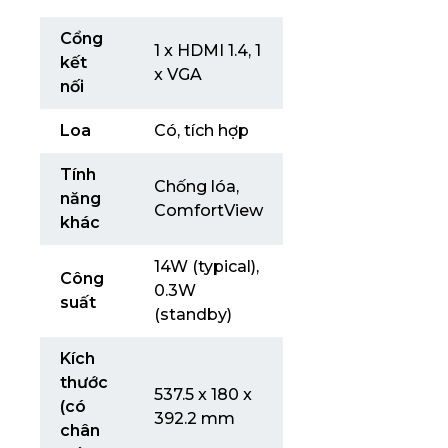
Cổng
1 x HDMI 1.4, 1
kết
x VGA
nối
Loa
Có, tích hợp
Tính
Chống lóa,
năng
ComfortView
khác
14W (typical),
Công
0.3W
suất
(standby)
Kích
thước
537.5 x 180 x
(có
392.2 mm
chân