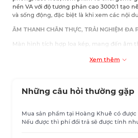
nền VA với độ tương phản cao 3000:1 tạo 
và sống động, đặc biệt là khi xem các nội 
ÂM THANH CHÂN THỰC, TRẢI NGHIỆM ĐA 
Màn hình tích hợp loa kép, mang đến âm t
ràng và sống động. Bạn có thể thưởng th
Xem thêm
hay chơi game mà không cần phải kết nối th
kiệm không gian làm việc.
THIẾT KẾ HIỆN ĐẠI, GỌN NHẸ
Những câu hỏi thường gặp
Dell E2424HS sở hữu thiết kế hiện đại với 
mang đến không gian hiển thị rộng rãi và t
Mua sản phẩm tại Hoàng Khuê có được 
mạch. Chân đế vững chắc giúp màn hình đ
Nếu được thì phí đổi trả sẽ được tính nh
đồng thời cho phép bạn điều chỉnh độ ngh
thoải mái nhất.