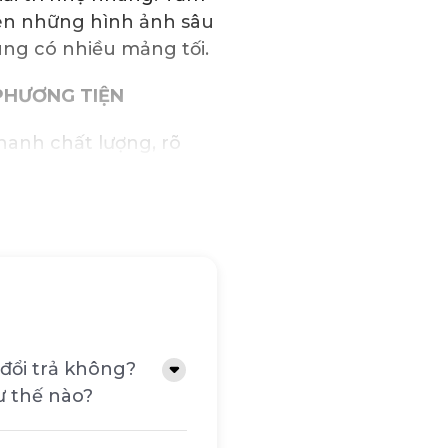
nên những hình ảnh sâu
dung có nhiều mảng tối.
PHƯƠNG TIỆN
hanh chất lượng, rõ
ức âm nhạc, xem phim
êm loa ngoài, tiết
viền màn hình mỏng,
rải nghiệm xem liền
đổi trả không?
ứng ổn định trên bàn,
ư thế nào?
iêng để có góc nhìn