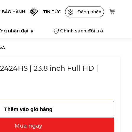
T BẢO HÀNH
TIN TỨC
Đăng nhập
ng nhận đại lý
Chính sách đổi trả
 VA
2424HS | 23.8 inch Full HD |
Thêm vào giỏ hàng
Mua ngay