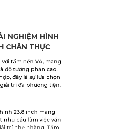
ẢI NGHIỆM HÌNH
H CHÂN THỰC
D với tấm nền VA, mang
và độ tương phản cao.
 hợp, đây là sự lựa chọn
iải trí đa phương tiện.
 hình 23.8 inch mang
ốt nhu cầu làm việc văn
ải trí nhẹ nhàng. Tấm