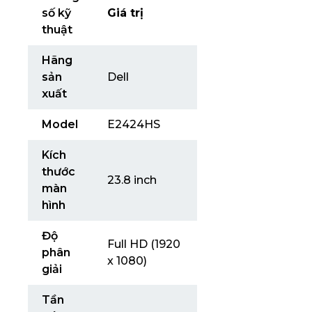
số kỹ
Giá trị
thuật
Hãng
sản
Dell
xuất
Model
E2424HS
Kích
thước
23.8 inch
màn
hình
Độ
Full HD (1920
phân
x 1080)
giải
Tần