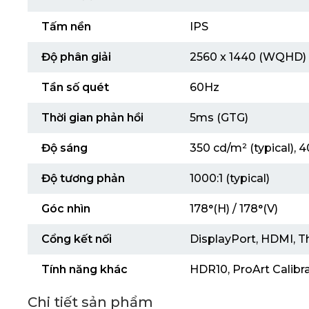
Tấm nền
IPS
Độ phân giải
2560 x 1440 (WQHD)
Tần số quét
60Hz
Thời gian phản hồi
5ms (GTG)
Độ sáng
350 cd/m² (typical), 
Độ tương phản
1000:1 (typical)
Góc nhìn
178°(H) / 178°(V)
Cổng kết nối
DisplayPort, HDMI, T
Tính năng khác
HDR10, ProArt Calibr
Chi tiết sản phẩm