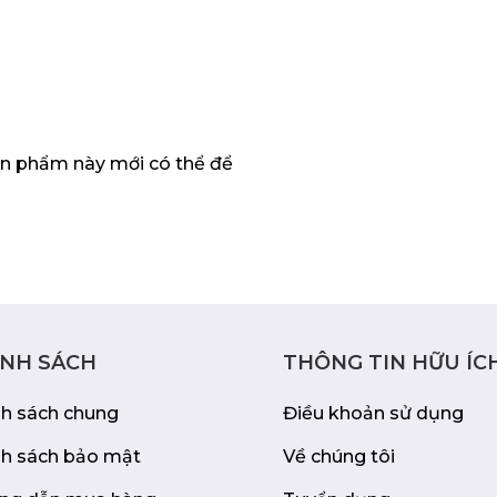
nderbolt 3, USB hub.
h và hiệu chỉnh màu
.
n phẩm này mới có thể để
vời cho các nhà sáng
ng gian làm việc hiện
 và kết nối
ÍNH SÁCH
THÔNG TIN HỮU ÍC
nh sách chung
Điều khoản sử dụng
nh sách bảo mật
Về chúng tôi