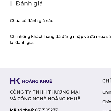
Kết nối đa dạng:
DisplayPort, HDMI, Thu
Đánh giá
Công nghệ ProArt Calibration:
Tùy chỉn
sắc dễ dàng với phần mềm chuyên dụng
Chưa có đánh giá nào.
Lời kết:
Chỉ những khách hàng đã đăng nhập và đã mua sả
ASUS ProArt PA27AC là một lựa chọn tuyệt 
lại đánh giá.
tạo nội dung chuyên nghiệp, mang đến khô
đại với màu sắc chính xác, hình ảnh sắc nét
Thunderbolt 3 đa năng.
CH
CÔNG TY TNHH THƯƠNG MẠI
Chí
VÀ CÔNG NGHỆ HOÀNG KHUÊ
Chí
Mã số thuế:
0317195277