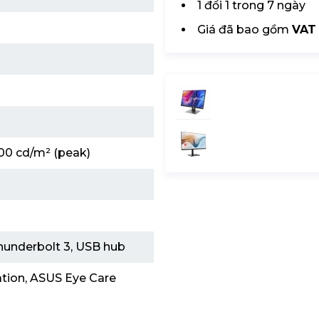
1 đổi 1 trong 7 ngày
Giá đã bao gồm
VAT
400 cd/m² (peak)
hunderbolt 3, USB hub
ation, ASUS Eye Care