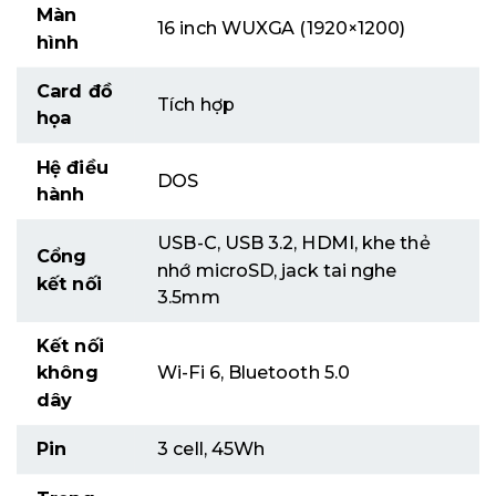
Màn
16 inch WUXGA (1920×1200)
hình
Card đồ
Tích hợp
họa
Hệ điều
DOS
hành
USB-C, USB 3.2, HDMI, khe thẻ
Cổng
nhớ microSD, jack tai nghe
kết nối
3.5mm
Kết nối
không
Wi-Fi 6, Bluetooth 5.0
dây
Pin
3 cell, 45Wh