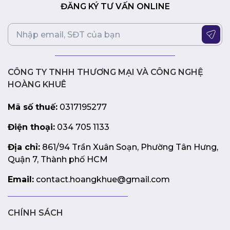
ĐĂNG KÝ TƯ VẤN ONLINE
Laptop Lenovo ThinkPad E16 Gen 1 21JN005KVA là sự lựa
chọn hoàn hảo cho những ai đang tìm kiếm một chiếc
laptop với hiệu suất mạnh mẽ và thiết kế đẳng cấp. Với
cấu hình đủ mạnh mẽ để đáp ứng các nhu cầu từ công
việc đến giải trí, cùng với các tính năng tiện ích, sản
CÔNG TY TNHH THƯƠNG MẠI VÀ CÔNG NGHỆ
phẩm này sẽ là người bạn đồng hành đáng tin cậy trong
mọi hoạt động hàng ngày.
HOÀNG KHUÊ
Mã số thuế:
0317195277
Điện thoại:
034 705 1133
Địa chỉ:
861/94 Trần Xuân Soạn, Phường Tân Hưng,
Quận 7, Thành phố HCM
Email:
contact.hoangkhue@gmail.com
CHÍNH SÁCH