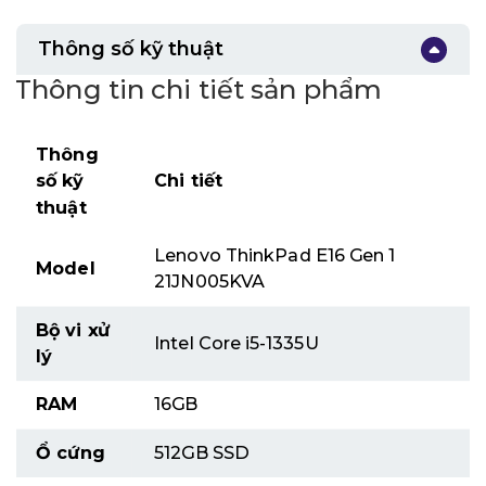
Thông số kỹ thuật
Thông tin chi tiết sản phẩm
Thông
số kỹ
Chi tiết
thuật
Lenovo ThinkPad E16 Gen 1
Model
21JN005KVA
Bộ vi xử
Intel Core i5-1335U
lý
RAM
16GB
Ổ cứng
512GB SSD