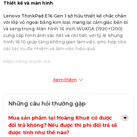
Thiết kế và màn hình
Lenovo ThinkPad E16 Gen 1 sở hữu thiết kế chắc chắn
với lớp vỏ ngoài bằng kim loại, mang lại cảm giác bền bỉ
và sang trọng. Màn hình 16 inch WUXGA (1920×1200)
cung cấp hình ảnh sắc nét và chi tiết, với tỷ lệ khung
hình 16:10 giúp tăng không gian làm việc, phù hợp cho
các tác vụ đa nhiệm và làm việc hiệu quả.
Hiệu năng mạnh mẽ
Được trang bị bộ vi xử lý Intel Core i5-1335U, Lenovo
Xem thêm
ThinkPad E16 Gen 1 đảm bảo hiệu suất mạnh mẽ và ổn
định. RAM 16GB hỗ trợ tốt các tác vụ đa nhiệm, trong khi
ổ cứng SSD 512GB cung cấp không gian lưu trữ rộng rãi và
tốc độ truy xuất dữ liệu nhanh chóng. Card đồ họa tích
Những câu hỏi thường gặp
hợp giúp xử lý tốt các tác vụ đồ họa cơ bản và chơi game
nhẹ nhàng.
Mua sản phẩm tại Hoàng Khuê có được
đổi trả không? Nếu được thì phí đổi trả sẽ
Hệ điều hành và phần mềm
được tính như thế nào?