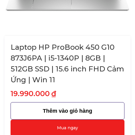
Laptop HP ProBook 450 G10
873J6PA | i5-1340P | 8GB |
512GB SSD | 15.6 inch FHD Cảm
Ứng | Win 11
19.990.000
₫
Thêm vào giỏ hàng
Mua ngay