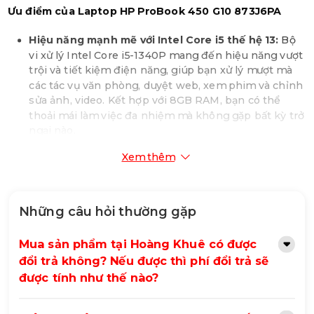
Ưu điểm của Laptop HP ProBook 450 G10 873J6PA
Hiệu năng mạnh mẽ với Intel Core i5 thế hệ 13:
Bộ
vi xử lý Intel Core i5-1340P mang đến hiệu năng vượt
trội và tiết kiệm điện năng, giúp bạn xử lý mượt mà
các tác vụ văn phòng, duyệt web, xem phim và chỉnh
sửa ảnh, video. Kết hợp với 8GB RAM, bạn có thể
thoải mái làm việc đa nhiệm mà không gặp bất kỳ trở
ngại nào.
Lưu trữ nhanh chóng với 512GB SSD:
Ổ cứng SSD
Xem thêm
512GB PCIe NVMe mang lại tốc độ khởi động máy và
truy cập dữ liệu cực nhanh, đồng thời cung cấp
không gian lưu trữ lớn cho các tệp tin quan trọng, tài
liệu, hình ảnh và video.
Những câu hỏi thường gặp
Màn hình 15.6 inch FHD cảm ứng sắc nét:
Màn hình
15.6 inch với độ phân giải Full HD (1920 x 1080) và
Mua sản phẩm tại Hoàng Khuê có được
công nghệ cảm ứng mang đến trải nghiệm tương tác
đổi trả không? Nếu được thì phí đổi trả sẽ
trực quan và linh hoạt. Công nghệ chống chói giúp
được tính như thế nào?
giảm thiểu sự phản chiếu ánh sáng, bảo vệ mắt và
mang lại trải nghiệm xem tốt hơn trong nhiều điều
kiện ánh sáng khác nhau.