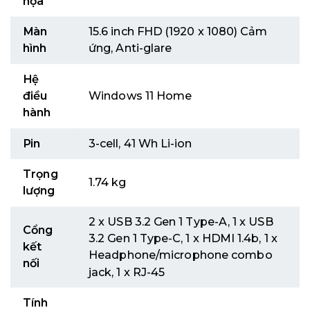
họa
Màn
15.6 inch FHD (1920 x 1080) Cảm
hình
ứng, Anti-glare
Hệ
điều
Windows 11 Home
hành
Pin
3-cell, 41 Wh Li-ion
Trọng
1.74 kg
lượng
2 x USB 3.2 Gen 1 Type-A, 1 x USB
Cổng
3.2 Gen 1 Type-C, 1 x HDMI 1.4b, 1 x
kết
Headphone/microphone combo
nối
jack, 1 x RJ-45
Tính