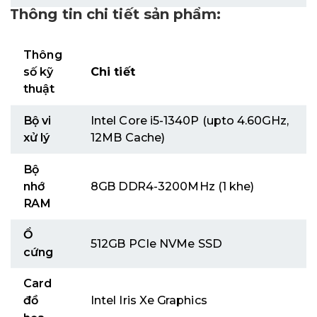
Thông tin chi tiết sản phẩm:
Thông
số kỹ
Chi tiết
thuật
Bộ vi
Intel Core i5-1340P (upto 4.60GHz,
xử lý
12MB Cache)
Bộ
nhớ
8GB DDR4-3200MHz (1 khe)
RAM
Ổ
512GB PCIe NVMe SSD
cứng
Card
đồ
Intel Iris Xe Graphics