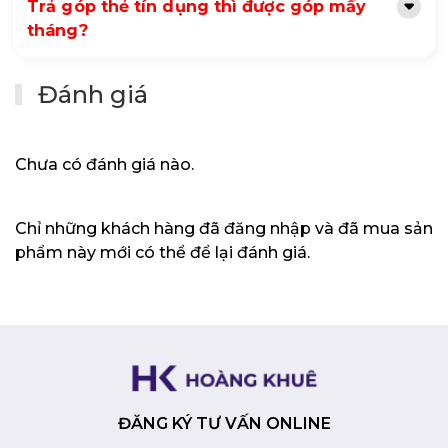
Trả góp thẻ tín dụng thì được góp mấy
hình cảm ứng 14 inch với độ phân giải Full HD (1920 x
tháng?
1080) mang đến hình ảnh sắc nét, màu sắc trung
thực và góc nhìn rộng. Bạn có thể tương tác trực tiếp
với màn hình bằng các thao tác chạm, vuốt, giúp
Đánh giá
công việc và giải trí trở nên thuận tiện và thú vị hơn.
Windows 11 bản quyền:
Hệ điều hành Windows 11
bản quyền mang đến trải nghiệm sử dụng mượt mà
Chưa có đánh giá nào.
và an toàn, với nhiều tính năng và ứng dụng hiện đại.
Kết nối đa dạng:
Máy tính được trang bị đầy đủ các
cổng kết nối cần thiết, bao gồm USB Type-C, USB
Chỉ những khách hàng đã đăng nhập và đã mua sản
Type-A, HDMI và jack tai nghe/mic, giúp bạn dễ dàng
kết nối với các thiết bị ngoại vi.
phẩm này mới có thể để lại đánh giá.
Thiết kế hiện đại, thanh lịch:
Với tông màu bạc sang
trọng và các đường nét tinh tế, Laptop HP Pavilion
X360 14-ek1049TU mang đến vẻ ngoài hiện đại và trẻ
trung.
Lời kết
Với thiết kế 2 trong 1 linh hoạt, hiệu năng mạnh mẽ, màn
ĐĂNG KÝ TƯ VẤN ONLINE
hình cảm ứng sắc nét và Windows 11 bản quyền, Laptop