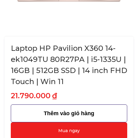
Laptop HP Pavilion X360 14-
ek1049TU 80R27PA | i5-1335U |
16GB | 512GB SSD | 14 inch FHD
Touch | Win 11
21.790.000
₫
Thêm vào giỏ hàng
Mua ngay