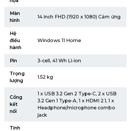
họa
Màn
14 inch FHD (1920 x 1080) Cảm ứng
hình
Hệ
điều
Windows 11 Home
hành
Pin
3-cell, 41 Wh Li-ion
Trọng
1.52 kg
lượng
1 x USB 3.2 Gen 2 Type-C, 2 x USB
Cổng
3.2 Gen 1 Type-A, 1 x HDMI 2.1, 1 x
kết
Headphone/microphone combo
nối
jack
Tính