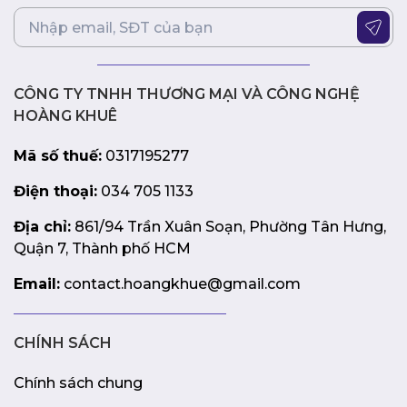
HP Pavilion X360 14-ek1049TU 80R27PA là lựa chọn
hoàn hảo cho người dùng năng động, sáng tạo. Sản phẩm
này sẽ đáp ứng tốt nhu cầu làm việc, học tập và giải trí
của bạn với mức giá phải chăng.
CÔNG TY TNHH THƯƠNG MẠI VÀ CÔNG NGHỆ
HOÀNG KHUÊ
Mã số thuế:
0317195277
Điện thoại:
034 705 1133
Địa chỉ:
861/94 Trần Xuân Soạn, Phường Tân Hưng,
Quận 7, Thành phố HCM
Email:
contact.hoangkhue@gmail.com
CHÍNH SÁCH
Chính sách chung