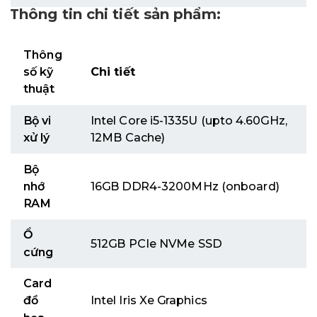
Thông tin chi tiết sản phẩm:
Thông
số kỹ
Chi tiết
thuật
Bộ vi
Intel Core i5-1335U (upto 4.60GHz,
xử lý
12MB Cache)
Bộ
nhớ
16GB DDR4-3200MHz (onboard)
RAM
Ổ
512GB PCIe NVMe SSD
cứng
Card
đồ
Intel Iris Xe Graphics