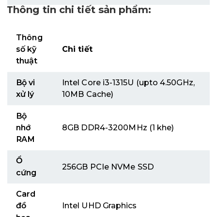
Thông tin chi tiết sản phẩm:
Thông
số kỹ
Chi tiết
thuật
Bộ vi
Intel Core i3-1315U (upto 4.50GHz,
xử lý
10MB Cache)
Bộ
nhớ
8GB DDR4-3200MHz (1 khe)
RAM
Ổ
256GB PCIe NVMe SSD
cứng
Card
đồ
Intel UHD Graphics