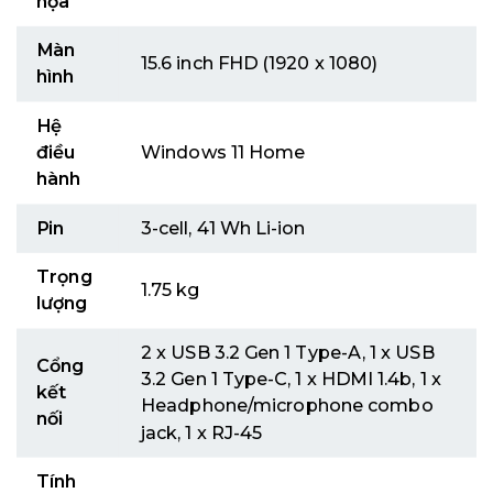
họa
Màn
15.6 inch FHD (1920 x 1080)
hình
Hệ
điều
Windows 11 Home
hành
Pin
3-cell, 41 Wh Li-ion
Trọng
1.75 kg
lượng
2 x USB 3.2 Gen 1 Type-A, 1 x USB
Cổng
3.2 Gen 1 Type-C, 1 x HDMI 1.4b, 1 x
kết
Headphone/microphone combo
nối
jack, 1 x RJ-45
Tính