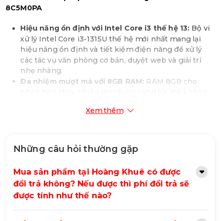
8C5M0PA
Hiệu năng ổn định với Intel Core i3 thế hệ 13:
Bộ vi
xử lý Intel Core i3-1315U thế hệ mới nhất mang lại
hiệu năng ổn định và tiết kiệm điện năng để xử lý
các tác vụ văn phòng cơ bản, duyệt web và giải trí
nhẹ nhàng.
Đa nhiệm mượt mà với 8GB RAM:
RAM 8GB cho
phép bạn chạy nhiều ứng dụng cùng lúc mà không
gặp tình trạng giật lag, đảm bảo trải nghiệm làm việc
Xem thêm
và học tập hiệu quả.
Lưu trữ nhanh chóng với 256GB SSD:
Ổ cứng SSD
256GB PCIe NVMe giúp bạn khởi động máy tính và
truy cập dữ liệu nhanh chóng, đồng thời mang lại
Những câu hỏi thường gặp
không gian lưu trữ đủ dùng cho các tài liệu, hình ảnh
và video quan trọng.
Mua sản phẩm tại Hoàng Khuê có được
Màn hình 15.6 inch Full HD sắc nét:
Màn hình 15.6
đổi trả không? Nếu được thì phí đổi trả sẽ
inch với độ phân giải Full HD (1920 x 1080) mang đến
được tính như thế nào?
hình ảnh sắc nét, màu sắc trung thực, giúp bạn làm
việc và giải trí thoải mái.
Thiết kế thời trang, hiện đại:
Với tông màu bạc sang