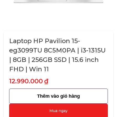
Laptop HP Pavilion 15-
eg3099TU 8C5M0PA | i3-1315U
| 8GB | 256GB SSD | 15.6 inch
FHD | Win 11
12.990.000
₫
Thêm vào giỏ hàng
Mua ngay