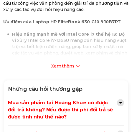
cầu từ công việc văn phòng đến giải trí đa phương tiện và
xử lý các tác vụ đòi hỏi hiệu năng cao.
Ưu điểm của Laptop HP EliteBook 630 G10 9J0B7PT
Hiệu năng mạnh mẽ với Intel Core i7 thế hệ 13:
Bộ
vi xử lý Intel Core i7-1355U mang đến hiệu năng vượt
trội và tiết kiệm điện năng, giúp bạn xử lý mượt mà
các tác vụ văn phòng, duyệt web, xem phim và chỉnh
sửa ảnh, video nhẹ nhàng.
Đa nhiệm mượt mà với 16GB RAM:
RAM 16GB DDR4
Xem thêm
3200MHz (2 khe) đảm bảo khả năng chạy đa nhiệm
mượt mà, cho phép bạn làm việc với nhiều ứng dụng
và tab trình duyệt cùng lúc mà không gặp tình trạng
Những câu hỏi thường gặp
giật lag.
Lưu trữ nhanh chóng với 512GB SSD:
Ổ cứng SSD
Mua sản phẩm tại Hoàng Khuê có được
512GB PCIe NVMe mang lại tốc độ khởi động máy và
đổi trả không? Nếu được thì phí đổi trả sẽ
truy cập dữ liệu cực nhanh, đồng thời cung cấp
không gian lưu trữ lớn cho các tệp tin quan trọng, tài
được tính như thế nào?
liệu, hình ảnh và video.
Màn hình 13.3 inch FHD cảm ứng sắc nét:
Màn hình