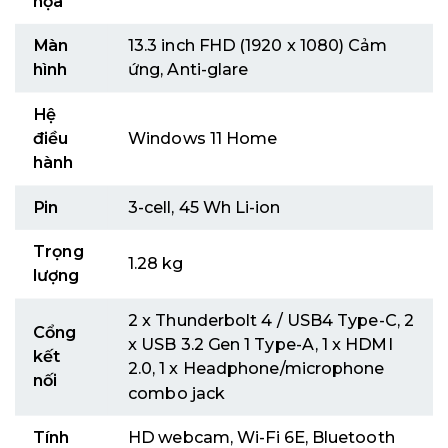
họa
Màn
13.3 inch FHD (1920 x 1080) Cảm
hình
ứng, Anti-glare
Hệ
điều
Windows 11 Home
hành
Pin
3-cell, 45 Wh Li-ion
Trọng
1.28 kg
lượng
2 x Thunderbolt 4 / USB4 Type-C, 2
Cổng
x USB 3.2 Gen 1 Type-A, 1 x HDMI
kết
2.0, 1 x Headphone/microphone
nối
combo jack
Tính
HD webcam, Wi-Fi 6E, Bluetooth