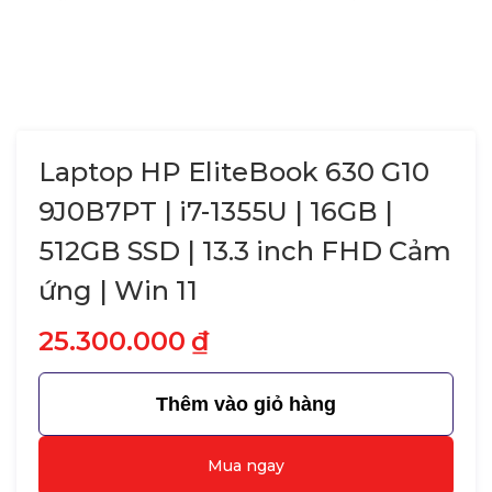
Laptop HP EliteBook 630 G10
9J0B7PT | i7-1355U | 16GB |
512GB SSD | 13.3 inch FHD Cảm
ứng | Win 11
25.300.000
₫
Thêm vào giỏ hàng
Mua ngay