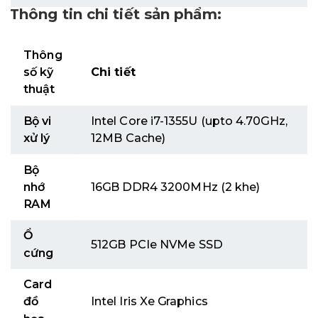
Thông tin chi tiết sản phẩm:
Thông
số kỹ
Chi tiết
thuật
Bộ vi
Intel Core i7-1355U (upto 4.70GHz,
xử lý
12MB Cache)
Bộ
nhớ
16GB DDR4 3200MHz (2 khe)
RAM
Ổ
512GB PCIe NVMe SSD
cứng
Card
đồ
Intel Iris Xe Graphics