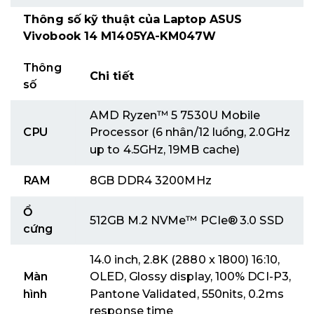
Thông số kỹ thuật của Laptop ASUS
Vivobook 14 M1405YA-KM047W
Thông
Chi tiết
số
AMD Ryzen™ 5 7530U Mobile
CPU
Processor (6 nhân/12 luồng, 2.0GHz
up to 4.5GHz, 19MB cache)
RAM
8GB DDR4 3200MHz
Ổ
512GB M.2 NVMe™ PCIe® 3.0 SSD
cứng
14.0 inch, 2.8K (2880 x 1800) 16:10,
Màn
OLED, Glossy display, 100% DCI-P3,
hình
Pantone Validated, 550nits, 0.2ms
response time