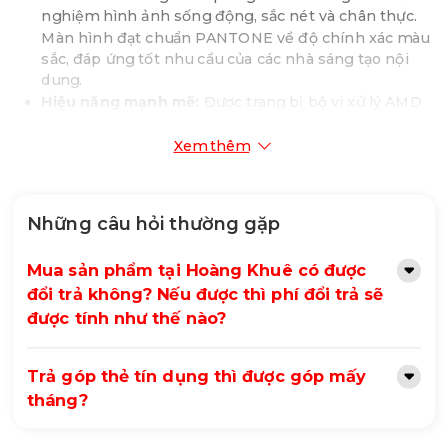
nghiệm hình ảnh sống động, sắc nét và chân thực.
Màn hình đạt chuẩn PANTONE về độ chính xác màu
sắc, đáp ứng tốt nhu cầu của các nhà sáng tạo nội
dung.
Hiệu năng mạnh mẽ:
Được trang bị bộ vi xử lý AMD
Ryzen 5 7530U 6 nhân 12 luồng, xung nhịp tối đa
4.5GHz, cùng với RAM 8GB DDR4 và card đồ họa tích
Xem thêm
hợp AMD Radeon Graphics, Vivobook 14 M1405YA-
KM047W có khả năng xử lý mượt mà các tác vụ văn
phòng, chỉnh sửa ảnh, video nhẹ nhàng và chơi game
Những câu hỏi thường gặp
online.
Lưu trữ tốc độ cao:
Ổ cứng SSD 512GB NVMe PCIe
Mua sản phẩm tại Hoàng Khuê có được
3.0 mang lại tốc độ khởi động nhanh chóng và thời
đổi trả không? Nếu được thì phí đổi trả sẽ
gian tải ứng dụng ngắn.
Thiết kế mỏng nhẹ, hiện đại:
Với trọng lượng 1.4 kg
được tính như thế nào?
và độ mỏng chỉ 16.9mm, Vivobook 14 M1405YA-
KM047W dễ dàng mang theo bên mình. Thiết kế
Trả góp thẻ tín dụng thì được góp mấy
sang trọng với các đường nét tinh tế, cùng với phiên
tháng?
bản màu bạc thời thượng, phù hợp với mọi phong
cách.
Bàn phím thoải mái:
Bàn phím kích thước đầy đủ với