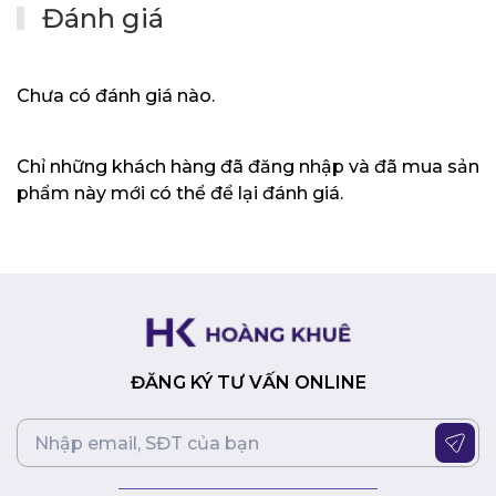
Đánh giá
hành trình phím 1.4mm mang đến trải nghiệm gõ
phím thoải mái và chính xác.
Âm thanh ASUS SonicMaster:
Công nghệ âm thanh
ASUS SonicMaster mang đến trải nghiệm âm thanh
Chưa có đánh giá nào.
chất lượng cao, trong trẻo và sống động.
Đầy đủ cổng kết nối:
Máy tính xách tay được trang bị
đầy đủ các cổng kết nối hiện đại như USB 3.2 Gen 2
Chỉ những khách hàng đã đăng nhập và đã mua sản
Type-C, USB 3.2 Gen 1 Type-A, HDMI 2.0 và khe đọc
phẩm này mới có thể để lại đánh giá.
thẻ nhớ microSD.
Công nghệ Wi-Fi 6E:
Công nghệ Wi-Fi 6E mới nhất
mang đến tốc độ kết nối nhanh chóng và ổn định,
giúp bạn làm việc và giải trí trực tuyến một cách mượt
mà.
Lời kết
ĐĂNG KÝ TƯ VẤN ONLINE
ASUS Vivobook 14 M1405YA-KM047W là một lựa chọn
tuyệt vời cho người dùng văn phòng và học sinh, sinh
viên cần một chiếc laptop mạnh mẽ, bền bỉ và có màn
hình OLED chất lượng cao. Với thiết kế hiện đại, hiệu
năng ổn định và nhiều tính năng hữu ích, Vivobook 14