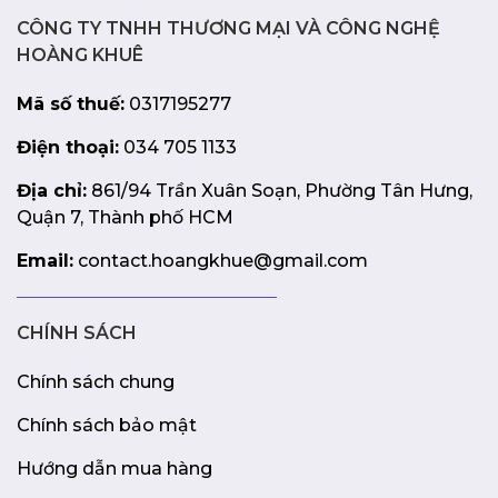
M1405YA-KM047W là một người bạn đồng hành đắc lực
CÔNG TY TNHH THƯƠNG MẠI VÀ CÔNG NGHỆ
trong công việc và giải trí.
HOÀNG KHUÊ
Mã số thuế:
0317195277
Điện thoại:
034 705 1133
Địa chỉ:
861/94 Trần Xuân Soạn, Phường Tân Hưng,
Quận 7, Thành phố HCM
Email:
contact.hoangkhue@gmail.com
CHÍNH SÁCH
Chính sách chung
Chính sách bảo mật
Hướng dẫn mua hàng