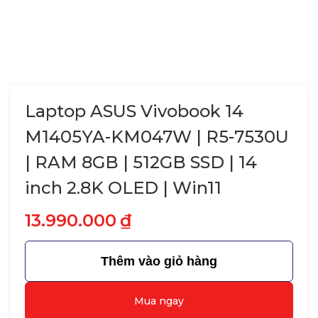
Laptop ASUS Vivobook 14
M1405YA-KM047W | R5-7530U
| RAM 8GB | 512GB SSD | 14
inch 2.8K OLED | Win11
13.990.000
₫
Thêm vào giỏ hàng
Mua ngay