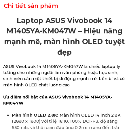
Chi tiết sản phẩm
Laptop ASUS Vivobook 14
M1405YA-KM047W – Hiệu năng
mạnh mẽ, màn hình OLED tuyệt
đẹp
ASUS Vivobook 14 M1405YA-KM047W là chiếc laptop lý
tưởng cho những người làm văn phòng hoặc học sinh,
sinh viên cần một thiết bị di động mạnh mẽ, bền bỉ và có
màn hình OLED chất lượng cao.
Ưu điểm nổi bật của ASUS Vivobook 14 M1405YA-
KM047W
Màn hình OLED 2.8K:
Màn hình OLED 14 inch 2.8K
(2880 x 1800) với tỉ lệ 16:10, 100% DCI-P3, độ sáng
550 nits và thời gian đáp ứng 0.2ms mang đến trải