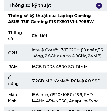
Thông số kỹ thuật
Thông số kỹ thuật của Laptop Gaming
ASUS TUF Gaming F15 FX507VI-LP088W
Thông
Chi tiết
số
Intel® Core™ i7-13620H (10 nhân/16
CPU
luồng, 2.6GHz up to 4.9GHz, 24MB)
RAM
16GB DDR5-4800 SO-DIMM
Ổ
512GB M.2 NVMe™ PCIe® 4.0 SSD
cứng
Màn
15.6 inch, (1920×1080) 16:9, FHD,
hình
144Hz, 45% NTSC, Adaptive-Sync