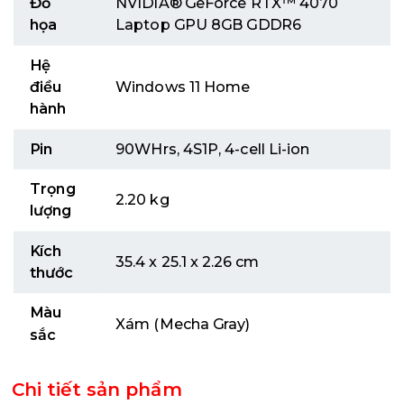
Đồ
NVIDIA® GeForce RTX™ 4070
họa
Laptop GPU 8GB GDDR6
Hệ
điều
Windows 11 Home
hành
Pin
90WHrs, 4S1P, 4-cell Li-ion
Trọng
2.20 kg
lượng
Kích
35.4 x 25.1 x 2.26 cm
thước
Màu
Xám (Mecha Gray)
sắc
Chi tiết sản phẩm