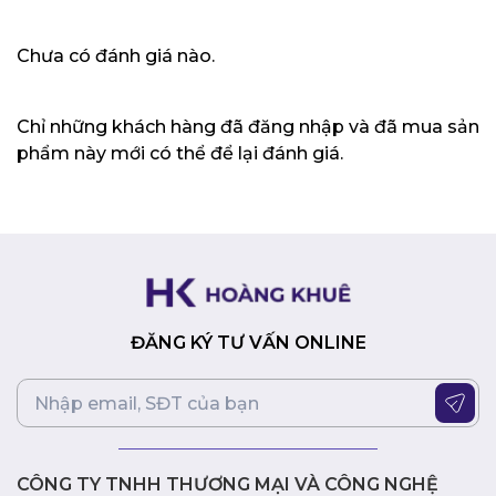
phím với hành trình phím sâu 1.7mm, đèn nền RGB
từng phím và công nghệ Overstroke mang đến trải
Chưa có đánh giá nào.
nghiệm gõ phím thoải mái, chính xác và phản hồi
nhanh. Touchpad rộng rãi, hỗ trợ đa điểm, giúp bạn
dễ dàng thao tác trong các trò chơi.
Chỉ những khách hàng đã đăng nhập và đã mua sản
phẩm này mới có thể để lại đánh giá.
Hệ thống tản nhiệt hiệu quả:
Hệ thống tản nhiệt với
công nghệ Arc Flow Fans™ thế hệ mới với 84 cánh
quạt, kết hợp cùng các ống đồng dẫn nhiệt lớn và
keo tản nhiệt kim loại lỏng giúp tản nhiệt hiệu quả,
đảm bảo máy luôn hoạt động mát mẻ và ổn định.
Lời kết
ĐĂNG KÝ TƯ VẤN ONLINE
Laptop Gaming ASUS TUF Gaming F15 FX507VI-LP088W
là một lựa chọn tuyệt vời cho game thủ chuyên nghiệp,
người dùng sáng tạo nội dung và bất kỳ ai cần một chiếc
laptop mạnh mẽ, bền bỉ và đáng tin cậy. Với hiệu năng
vượt trội, màn hình 144Hz mượt mà, thiết kế bền bỉ và
nhiều tính năng hỗ trợ chơi game tốt, đây sẽ là một lựa
CÔNG TY TNHH THƯƠNG MẠI VÀ CÔNG NGHỆ
chọn không thể bỏ qua.