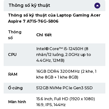
Thông số kỹ thuật
Thông số kỹ thuật của Laptop Gaming Acer
Aspire 7 A715-76G-5806
Thông
Chi tiết
số
Intel® Core™ i5-12450H (8
CPU
nhân/12 luồng, 2.0GHz up to
4.4GHz, 12MB)
16GB DDR4 3200MHz (2 khe, 1
RAM
khe 8GB + 1 khe 8GB)
Ổ cứng
512GB NVMe PCIe Gen3 SSD
15.6 inch, Full HD (1920 x 1080)
Màn hình
16:9, IPS, 144Hz