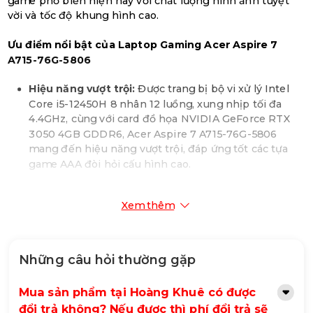
game phổ biến hiện nay với chất lượng hình ảnh tuyệt
vời và tốc độ khung hình cao.
Ưu điểm nổi bật của Laptop Gaming Acer Aspire 7
A715-76G-5806
Hiệu năng vượt trội:
Được trang bị bộ vi xử lý Intel
Core i5-12450H 8 nhân 12 luồng, xung nhịp tối đa
4.4GHz, cùng với card đồ họa NVIDIA GeForce RTX
3050 4GB GDDR6, Acer Aspire 7 A715-76G-5806
mang đến hiệu năng vượt trội, đáp ứng tốt các tựa
game AAA đòi hỏi cấu hình cao.
Màn hình 15.6 inch FHD 144Hz:
Màn hình 15.6 inch
Xem thêm
với độ phân giải Full HD (1920×1080) và tần số quét
144Hz mang đến hình ảnh sắc nét, sống động và
chuyển động mượt mà, giúp bạn không bỏ lỡ bất kỳ
chi tiết nào trong trò chơi.
Những câu hỏi thường gặp
RAM 16GB DDR4 và SSD 512GB:
Với 16GB RAM
Mua sản phẩm tại Hoàng Khuê có được
DDR4, máy tính xách tay này có khả năng xử lý đa
đổi trả không? Nếu được thì phí đổi trả sẽ
nhiệm mượt mà, cho phép bạn vừa chơi game vừa