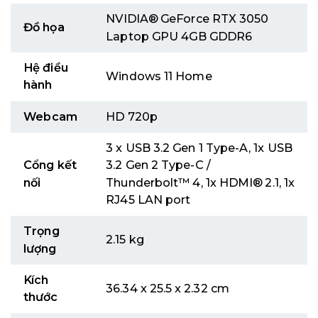
NVIDIA® GeForce RTX 3050
Đồ họa
Laptop GPU 4GB GDDR6
Hệ điều
Windows 11 Home
hành
Webcam
HD 720p
3 x USB 3.2 Gen 1 Type-A, 1x USB
Cổng kết
3.2 Gen 2 Type-C /
nối
Thunderbolt™ 4, 1x HDMI® 2.1, 1x
RJ45 LAN port
Trọng
2.15 kg
lượng
Kích
36.34 x 25.5 x 2.32 cm
thước