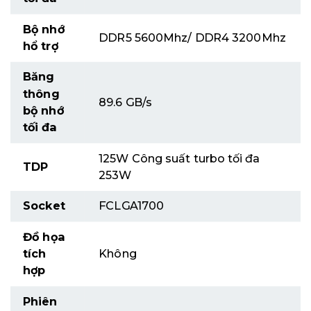
Bộ nhớ
DDR5 5600Mhz/ DDR4 3200Mhz
hổ trợ
Băng
thông
89.6 GB/s
bộ nhớ
tối đa
125W Công suất turbo tối đa
TDP
253W
Socket
FCLGA1700
Đồ họa
tích
Không
hợp
Phiên