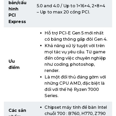
bản/cấu
5.0 and 4.0 / Up to 1×16+4, 2×8+4
hình
– Up to max 20 cổng PCI.
PCI
Express
Hỗ trợ PCI-E Gen 5 mới nhất
có băng thông gấp đôi Gen 4.
Khả năng xử lý tuyệt vời trên
mọi tác vụ yêu cầu. Từ game
đến công việc chuyên nghiệp
Ưu
như coding, photoshop,
điểm
render.
Là một đối thủ đáng gờm với
những CPU AMD, đặc biệt là
đối với thế hệ Ryzen 7000
Series.
Chipset máy tính để bàn Intel
Các sản
chuỗi 700 : B760, H770, Z790