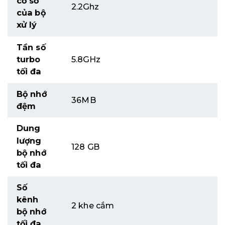
cơ sở
2.2Ghz
của bộ
xử lý
Tần số
turbo
5.8GHz
tối đa
Bộ nhớ
36MB
đệm
Dung
lượng
128 GB
bộ nhớ
tối đa
Số
kênh
2 khe cắm
bộ nhớ
tối đa