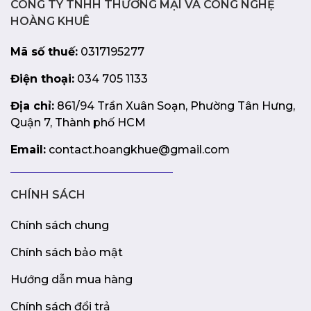
CÔNG TY TNHH THƯƠNG MẠI VÀ CÔNG NGHỆ
HOÀNG KHUÊ
Mã số thuế:
0317195277
Điện thoại:
034 705 1133
Địa chỉ:
861/94 Trần Xuân Soạn, Phường Tân Hưng,
Quận 7, Thành phố HCM
Email:
contact.hoangkhue@gmail.com
CHÍNH SÁCH
Chính sách chung
Chính sách bảo mật
Hướng dẫn mua hàng
Chính sách đổi trả