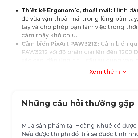
Thiết kế Ergonomic, thoải mái:
Hình dán
để vừa vặn thoải mái trong lòng bàn tay,
tay và cho phép bạn làm việc trong thờ
cảm thấy khó chịu.
Cảm biến PixArt PAW3212:
Cảm biến qua
PAW3212 với độ phân giải lên đến 1200
xác cao, đáp ứng nhu cầu sử dụng văn p
họa.
Xem thêm
Kết nối không dây 2.4GHz tiện lợi:
Kết n
ổn định, cho phép bạn kết nối với máy 
thông qua đầu thu USB siêu nhỏ, hoạt 
Những câu hỏi thường gặp
cách tối đa 10m, góc nhận sóng 360 độ.
Độ bền nút nhấn cao:
Các nút bấm có độ
lần nhấn, đảm bảo chuột hoạt động ổn đ
Mua sản phẩm tại Hoàng Khuê có được 
dài.
Nếu được thì phí đổi trả sẽ được tính nh
Công nghệ Smart Power Saving:
Tự độn