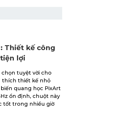
: Thiết kế công
tiện lợi
 chọn tuyệt vời cho
thích thiết kế nhỏ
ảm biến quang học PixArt
Hz ổn định, chuột này
 tốt trong nhiều giờ