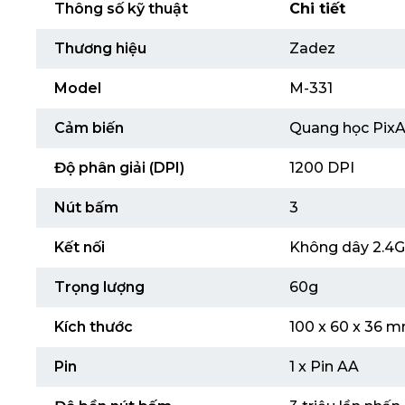
Thông số kỹ thuật
Chi tiết
Thương hiệu
Zadez
Model
M-331
Cảm biến
Quang học Pix
Độ phân giải (DPI)
1200 DPI
Nút bấm
3
Kết nối
Không dây 2.4
Trọng lượng
60g
Kích thước
100 x 60 x 36 
Pin
1 x Pin AA