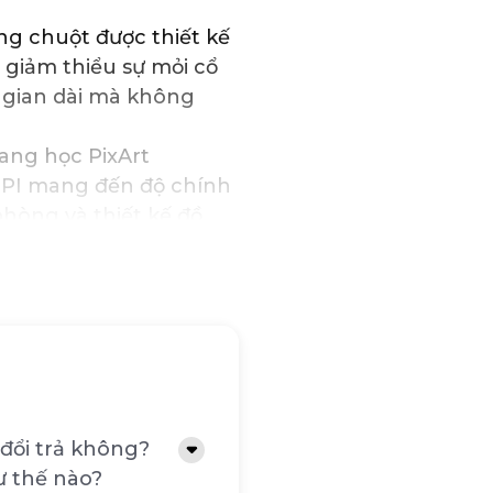
g chuột được thiết kế
 giảm thiểu sự mỏi cổ
i gian dài mà không
ng học PixArt
 DPI mang đến độ chính
hòng và thiết kế đồ
ối không dây 2.4GHz
tính một cách dễ dàng
động tốt trong khoảng
 bền lên đến 3 triệu
ịnh trong thời gian
đổi trả không?
ư thế nào?
g tắt khi không sử