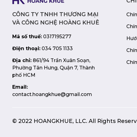
CH
CÔNG TY TNHH THƯƠNG MẠI
Chí
VÀ CÔNG NGHỆ HOÀNG KHUÊ
Chí
Mã số thuế:
0317195277
Hướ
Điện thoại:
034 705 1133
Chín
Địa chỉ:
861/94 Trần Xuân Soạn,
Chín
Phường Tân Hưng, Quận 7, Thành
phố HCM
Email:
contact.hoangkhue@gmail.com
© 2022 HOANGKHUE, LLC. All Rights Reserv