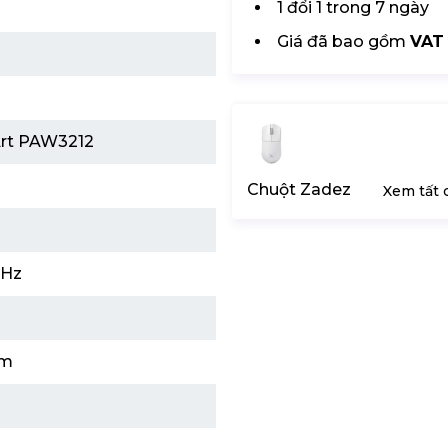
1 đổi 1 trong 7 ngày
Giá đã bao gồm
VAT
Art PAW3212
Chuột Zadez
Xem tất 
GHz
mm