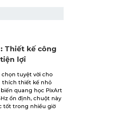
: Thiết kế công
tiện lợi
 chọn tuyệt vời cho
thích thiết kế nhỏ
ảm biến quang học PixArt
Hz ổn định, chuột này
 tốt trong nhiều giờ