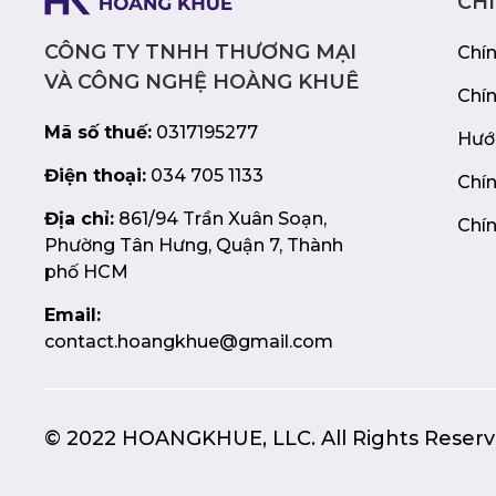
CH
CÔNG TY TNHH THƯƠNG MẠI
Chí
VÀ CÔNG NGHỆ HOÀNG KHUÊ
Chí
Mã số thuế:
0317195277
Hướ
Điện thoại:
034 705 1133
Chín
Địa chỉ:
861/94 Trần Xuân Soạn,
Chín
Phường Tân Hưng, Quận 7, Thành
phố HCM
Email:
contact.hoangkhue@gmail.com
© 2022 HOANGKHUE, LLC. All Rights Reserv