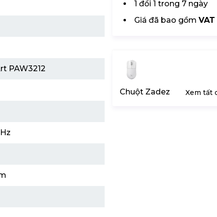
1 đổi 1 trong 7 ngày
Giá đã bao gồm
VAT
Art PAW3212
Chuột Zadez
Xem tất 
GHz
mm