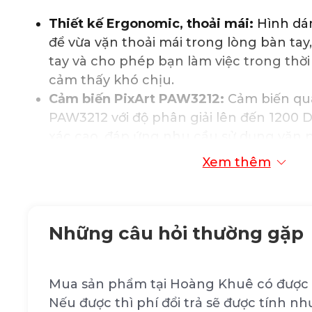
Thiết kế Ergonomic, thoải mái:
Hình dán
để vừa vặn thoải mái trong lòng bàn tay,
tay và cho phép bạn làm việc trong thờ
cảm thấy khó chịu.
Cảm biến PixArt PAW3212:
Cảm biến qua
PAW3212 với độ phân giải lên đến 1200
xác cao, đáp ứng nhu cầu sử dụng văn p
họa.
Xem thêm
Kết nối không dây 2.4GHz tiện lợi:
Kết n
ổn định, cho phép bạn kết nối với máy 
thông qua đầu thu USB siêu nhỏ, hoạt 
Những câu hỏi thường gặp
cách tối đa 10m, góc nhận sóng 360 độ.
Độ bền nút nhấn cao:
Các nút bấm có độ
lần nhấn, đảm bảo chuột hoạt động ổn đ
Mua sản phẩm tại Hoàng Khuê có được 
dài.
Nếu được thì phí đổi trả sẽ được tính nh
Công nghệ Smart Power Saving:
Tự độn