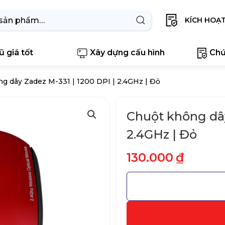
KÍCH HOẠ
 giá tốt
Xây dựng cấu hình
Chứ
g dây Zadez M-331 | 1200 DPI | 2.4GHz | Đỏ
Chuột không dây
2.4GHz | Đỏ
130.000
₫