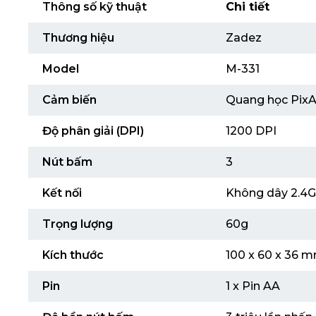
Thông số kỹ thuật
Chi tiết
Thương hiệu
Zadez
Model
M-331
Cảm biến
Quang học Pix
Độ phân giải (DPI)
1200 DPI
Nút bấm
3
Kết nối
Không dây 2.4
Trọng lượng
60g
Kích thước
100 x 60 x 36 
Pin
1 x Pin AA