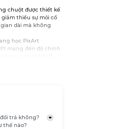
g chuột được thiết kế
 giảm thiểu sự mỏi cổ
i gian dài mà không
ng học PixArt
 DPI mang đến độ chính
hòng và thiết kế đồ
ối không dây 2.4GHz
tính một cách dễ dàng
động tốt trong khoảng
 bền lên đến 3 triệu
ịnh trong thời gian
đổi trả không?
ư thế nào?
g tắt khi không sử