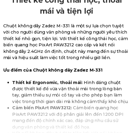
Thiết kế công thái học, thoải
mái và tiện lợi
Chuột không dây Zadez M-331 là một sự lựa chọn tuyệt
vời cho người dùng văn phòng và những người yêu thích
thiết kế nhỏ gọn, tiện lợi. Với thiết kế công thái học, cảm
biến quang học PixArt PAW3212 cao cấp và kết nối
không dây 2.4GHz ổn định, chuột này mang đến sự thoải
mái và hiệu suất làm việc tốt trong nhiều giờ liền.
Ưu điểm của Chuột không dây Zadez M-331
Thiết kế Ergonomic, thoải mái:
Hình dáng chuột
được thiết kế để vừa vặn thoải mái trong lòng bàn
tay, giảm thiểu sự mỏi cổ tay và cho phép bạn làm
việc trong thời gian dài mà không cảm thấy khó chịu.
Cảm biến PixArt PAW3212:
Cảm biến quang học
PixArt PAW3212 với độ phân giải lên đến 1200 DPI
mang đến độ chính xác cao, đáp ứng nhu cầu sử
dụng văn phòng và thiết kế đồ họa.