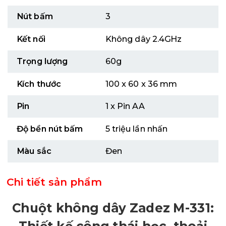
Nút bấm
3
Kết nối
Không dây 2.4GHz
Trọng lượng
60g
Kích thước
100 x 60 x 36 mm
Pin
1 x Pin AA
Độ bền nút bấm
5 triệu lần nhấn
Màu sắc
Đen
Chi tiết sản phẩm
Chuột không dây Zadez M-331: