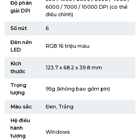
Độ phân
6000 / 7000 / 10000 DPI (có thể
giải DPI
điều chỉnh)
Số nút
6
Đèn nền
RGB 16 triệu màu
LED
Kích
123.7 x 68.2 x 39.8 mm
thước
Trọng
95g (không bao gồm pin)
lượng
Màu sắc
Đen, Trắng
Hệ điều
hành
Windows
tương