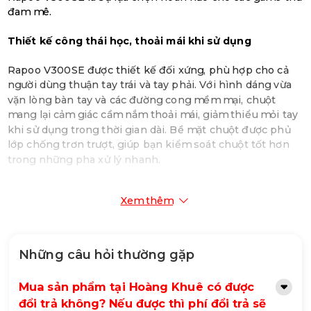
đam mê.
Thiết kế công thái học, thoải mái khi sử dụng
Rapoo V300SE được thiết kế đối xứng, phù hợp cho cả
người dùng thuận tay trái và tay phải. Với hình dáng vừa
vặn lòng bàn tay và các đường cong mềm mại, chuột
mang lại cảm giác cầm nắm thoải mái, giảm thiểu mỏi tay
khi sử dụng trong thời gian dài. Bề mặt chuột được phủ
lớp chống trơn trượt, giúp bạn kiểm soát chuột tốt hơn
trong những pha xử lý nhanh.
Kết nối không dây và có dây linh hoạt
Xem thêm
Rapoo V300SE hỗ trợ cả kết nối không dây 2.4GHz và kết
nối có dây thông qua cáp USB. Bạn có thể dễ dàng
chuyển đổi giữa hai chế độ kết nối tùy theo nhu cầu sử
Những câu hỏi thường gặp
dụng, mang đến sự linh hoạt tối đa trong quá trình chơi
game.
Mua sản phẩm tại Hoàng Khuê có được
đổi trả không? Nếu được thì phí đổi trả sẽ
Cảm biến quang học PMW3325 độ phân giải cao