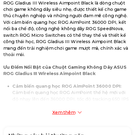
ROG Gladius III Wireless Aimpoint Black là dòng chuột
chơi game không dây siêu nhẹ, được thiết kế cho game
thủ chuyên nghiệp và những người đam mê công nghệ.
Với cảm biến quang học ROG AimPoint 36000 DPI, kết
nối ba chế độ, công nghệ không dây ROG SpeedNova,
switch ROG Micro Switches có thể thay thế và thiết kế
công thái học, ROG Gladius III Wireless Aimpoint Black
mang đến trải nghiệm chơi game mượt mà, chính xác và
thoải mái.
Ưu Điểm Nổi Bật của Chuột Gaming Không Dây ASUS
ROG Gladius III Wireless Aimpoint Black
Cảm biến quang học ROG AimPoint 36000 DPI:
Cảm biến quang học ROG AimPoint thế hệ mới với
độ nhạy lên đến 36000 DPI, tốc độ tracking 650 IPS
và khả năng tăng tốc 50g mang đến độ chính xác và
tốc độ vượt trội, giúp bạn làm chủ mọi trận đấu.
Xem thêm
Kết nối 3 chế độ: Wireless 2.4 GHz, Bluetooth và
Wired:
Tận hưởng sự linh hoạt tối đa với ba chế độ
kết nối. Chế độ Wireless 2.4 GHz với công nghệ ROG