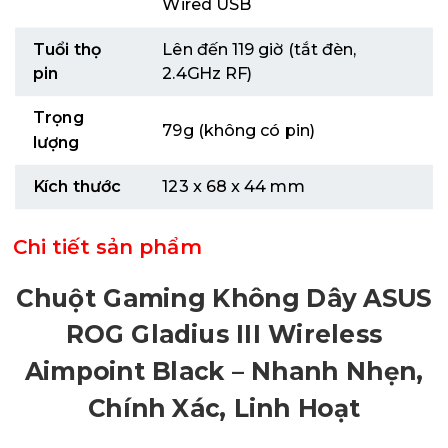
Wired USB
Tuổi thọ
Lên đến 119 giờ (tắt đèn,
pin
2.4GHz RF)
Trọng
79g (không có pin)
lượng
Kích thước
123 x 68 x 44 mm
Chi tiết sản phẩm
Chuột Gaming Không Dây ASUS
ROG Gladius III Wireless
Aimpoint Black – Nhanh Nhẹn,
Chính Xác, Linh Hoạt