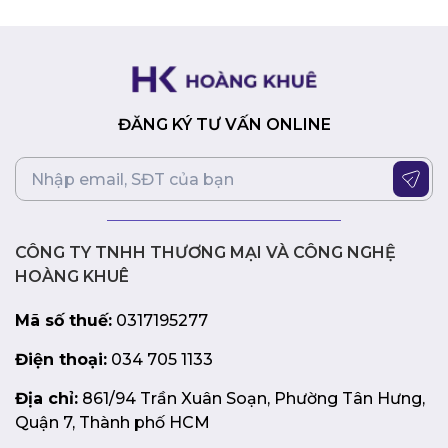
Lời Kết
ROG Gladius III Wireless Aimpoint Black là một sản phẩm
đỉnh cao, mang đến sự kết hợp hoàn hảo giữa hiệu suất,
độ chính xác và tính linh hoạt. Với cảm biến quang học
ROG AimPoint 36000 DPI, kết nối ba chế độ, công nghệ
ĐĂNG KÝ TƯ VẤN ONLINE
không dây ROG SpeedNova và nhiều tính năng tiên tiến
khác, ROG Gladius III Wireless Aimpoint Black sẽ là một
vũ khí lợi hại, giúp bạn nâng cao trình độ chơi game của
mình.
CÔNG TY TNHH THƯƠNG MẠI VÀ CÔNG NGHỆ
HOÀNG KHUÊ
Mã số thuế:
0317195277
Điện thoại:
034 705 1133
Địa chỉ:
861/94 Trần Xuân Soạn, Phường Tân Hưng,
Quận 7, Thành phố HCM