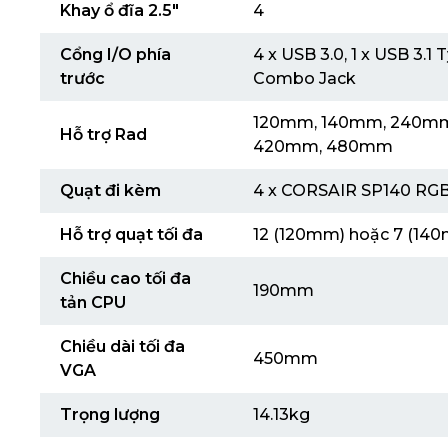
Khay ổ đĩa 2.5″
4
Cổng I/O phía
4 x USB 3.0, 1 x USB 3.1 
trước
Combo Jack
120mm, 140mm, 240m
Hỗ trợ Rad
420mm, 480mm
Quạt đi kèm
4 x CORSAIR SP140 RGB
Hỗ trợ quạt tối đa
12 (120mm) hoặc 7 (14
Chiều cao tối đa
190mm
tản CPU
Chiều dài tối đa
450mm
VGA
Trọng lượng
14.13kg