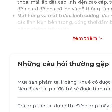
thoải mái lắp đặt các linh kiện cao cấp,
đến card đồ họa cỡ lớn và hệ thống tản 
Mặt hông và mặt trước kính cường lực:
K
các linh kiện bên trong, đồng thời đảm 
năng chống trầy xước.
Lưới tản nhiệt phía trước:
Tối ưu hóa luồ
Xem thêm
các linh kiện bên trong luôn mát mẻ, ho
Hỗ trợ tối đa 12 quạt 120mm hoặc 7 qu
bạn lắp đặt hệ thống tản nhiệt hiệu qu
Những câu hỏi thường gặp
các cấu hình cao cấp nhất.
Hỗ trợ radiator lên đến 480mm:
Tương t
hệ thống tản nhiệt nước AIO trên thị tr
Mua sản phẩm tại Hoàng Khuê có được 
làm mát vượt trội.
Nếu được thì phí đổi trả sẽ được tính nh
Khả năng tương thích linh hoạt
Trả góp thẻ tín dụng thì được góp mấy
Hỗ trợ đa dạng kích thước bo mạch chủ