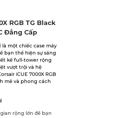
00X RGB TG Black
C Đẳng Cấp
 là một chiếc case máy
ể bạn thể hiện sự sáng
ết kế full-tower rộng
ệt vượt trội và hệ
Corsair iCUE 7000X RGB
nh mẽ và phong cách
í
ian rộng lớn để bạn