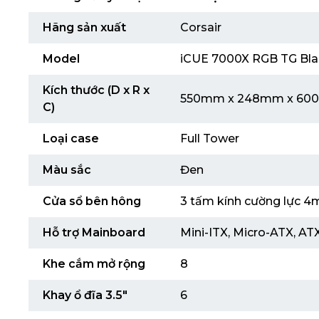
Hãng sản xuất
Corsair
Model
iCUE 7000X RGB TG Bla
Kích thước (D x R x
550mm x 248mm x 6
C)
Loại case
Full Tower
Màu sắc
Đen
Cửa sổ bên hông
3 tấm kính cường lực 
Hỗ trợ Mainboard
Mini-ITX, Micro-ATX, AT
Khe cắm mở rộng
8
Khay ổ đĩa 3.5″
6