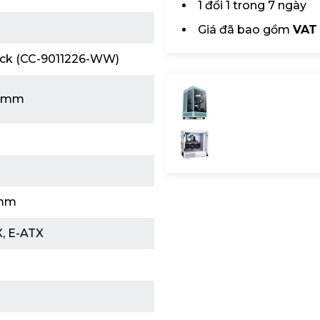
1 đổi 1 trong 7 ngày
Giá đã bao gồm
VAT
ck (CC-9011226-WW)
00mm
4mm
X, E-ATX