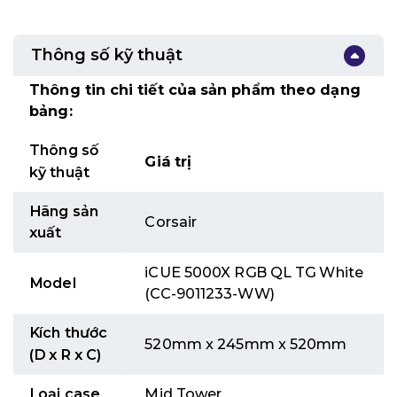
Thông số kỹ thuật
Thông tin chi tiết của sản phẩm theo dạng
bảng:
Thông số
Giá trị
kỹ thuật
Hãng sản
Corsair
xuất
iCUE 5000X RGB QL TG White
Model
(CC-9011233-WW)
Kích thước
520mm x 245mm x 520mm
(D x R x C)
Loại case
Mid Tower