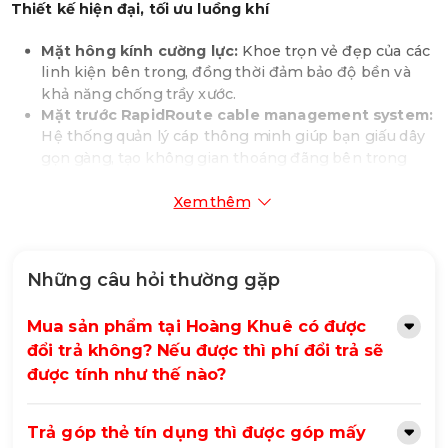
Thiết kế hiện đại, tối ưu luồng khí
Mặt hông kính cường lực:
Khoe trọn vẻ đẹp của các
linh kiện bên trong, đồng thời đảm bảo độ bền và
khả năng chống trầy xước.
Mặt trước RapidRoute cable management system:
Hệ thống quản lý cáp thông minh giúp bạn giấu dây
gọn gàng, tạo không gian thoáng đãng bên trong
case.
Hỗ trợ tối đa 10 quạt:
Cho phép bạn lắp đặt hệ
Xem thêm
thống tản nhiệt hiệu quả, đáp ứng nhu cầu của các
cấu hình cao cấp.
Hỗ trợ radiator lên đến 360mm:
Tương thích với các
Những câu hỏi thường gặp
hệ thống tản nhiệt nước AIO, mang lại hiệu quả làm
mát vượt trội.
Mua sản phẩm tại Hoàng Khuê có được
Khả năng tương thích linh hoạt
đổi trả không? Nếu được thì phí đổi trả sẽ
được tính như thế nào?
Hỗ trợ đa dạng kích thước bo mạch chủ:
Từ Mini-
ITX đến E-ATX, cho phép bạn tự do lựa chọn linh
Trả góp thẻ tín dụng thì được góp mấy
kiện phù hợp với nhu cầu.