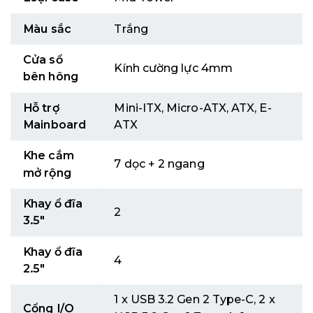
Màu sắc
Trắng
Cửa sổ
Kính cường lực 4mm
bên hông
Hỗ trợ
Mini-ITX, Micro-ATX, ATX, E-
Mainboard
ATX
Khe cắm
7 dọc + 2 ngang
mở rộng
Khay ổ đĩa
2
3.5″
Khay ổ đĩa
4
2.5″
1 x USB 3.2 Gen 2 Type-C, 2 x
Cổng I/O