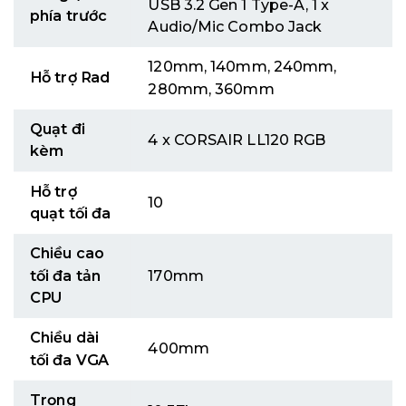
USB 3.2 Gen 1 Type-A, 1 x
phía trước
Audio/Mic Combo Jack
120mm, 140mm, 240mm,
Hỗ trợ Rad
280mm, 360mm
Quạt đi
4 x CORSAIR LL120 RGB
kèm
Hỗ trợ
10
quạt tối đa
Chiều cao
tối đa tản
170mm
CPU
Chiều dài
400mm
tối đa VGA
Trọng