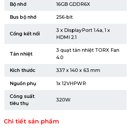
Bộ nhớ
16GB GDDR6X
Bus bộ nhớ
256-bit
3 x DisplayPort 1.4a, 1 x
Cổng kết nối
HDMI 2.1
3 quạt tản nhiệt TORX Fan
Tản nhiệt
4.0
Kích thước
337 x 140 x 63 mm
Nguồn phụ
1x 12VHPWR
Công suất
320W
tiêu thụ
Chi tiết sản phẩm