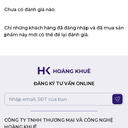
Khung nhôm gia cố chắc chắn:
Backplate bằng
nhôm giúp bảo vệ bo mạch, tăng cường độ bền và cải
Chưa có đánh giá nào.
thiện khả năng tản nhiệt của card đồ họa.
Cổng kết nối linh hoạt:
Với các cổng DisplayPort 1.4a
và HDMI 2.1, card đồ họa này hỗ trợ xuất hình ảnh lên
Chỉ những khách hàng đã đăng nhập và đã mua sản
tới bốn màn hình cùng lúc, mang đến trải nghiệm
phẩm này mới có thể để lại đánh giá.
giải trí đa phương tiện tuyệt vời.
Tiết kiệm điện năng:
Mặc dù sở hữu hiệu năng mạnh
mẽ, card đồ họa này vẫn có mức tiêu thụ điện năng
hợp lý, giúp bạn giảm thiểu chi phí điện năng và bảo
vệ môi trường.
Lời kết
ĐĂNG KÝ TƯ VẤN ONLINE
Với hiệu năng đồ họa siêu việt, dung lượng bộ nhớ lớn,
công nghệ Ray Tracing và DLSS 3, thiết kế tản nhiệt
hoàn hảo, cổng kết nối linh hoạt và tiết kiệm điện năng,
MSI GeForce RTX 4080 SUPER VENTUS 3X 16G OC là lựa
chọn hàng đầu cho các game thủ và người dùng chuyên
nghiệp. Chiếc card này sẽ đáp ứng mọi nhu cầu về đồ họa
CÔNG TY TNHH THƯƠNG MẠI VÀ CÔNG NGHỆ
của bạn, từ chơi game đỉnh cao đến xử lý các tác vụ đồ
HOÀNG KHUÊ