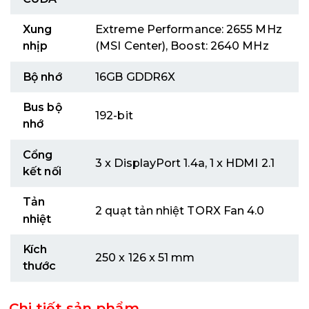
Xung
Extreme Performance: 2655 MHz
nhịp
(MSI Center), Boost: 2640 MHz
Bộ nhớ
16GB GDDR6X
Bus bộ
192-bit
nhớ
Cổng
3 x DisplayPort 1.4a, 1 x HDMI 2.1
kết nối
Tản
2 quạt tản nhiệt TORX Fan 4.0
nhiệt
Kích
250 x 126 x 51 mm
thước
Chi tiết sản phẩm