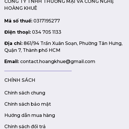
CÔNG TY TNHH THƯƠNG MẠI VÀ CÔNG NGHỆ
sẽ đáp ứng tốt nhu cầu chơi game, làm việc và giải trí của
HOÀNG KHUÊ
bạn với mức giá hợp lý.
Mã số thuế:
0317195277
Điện thoại:
034 705 1133
Địa chỉ:
861/94 Trần Xuân Soạn, Phường Tân Hưng,
Quận 7, Thành phố HCM
Email:
contact.hoangkhue@gmail.com
CHÍNH SÁCH
Chính sách chung
Chính sách bảo mật
Hướng dẫn mua hàng
Chính sách đổi trả