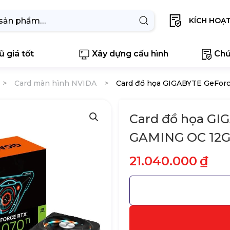
KÍCH HOẠ
 giá tốt
Xây dựng cấu hình
Chứ
Card màn hình NVIDA
Card đồ họa GIGABYTE GeFor
Card đồ họa GI
GAMING OC 12
21.040.000
₫