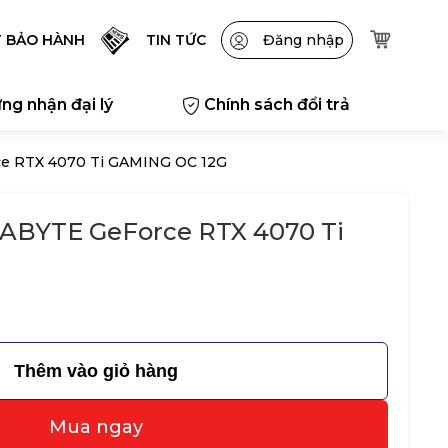
T BẢO HÀNH
TIN TỨC
Đăng nhập
ng nhận đại lý
Chính sách đổi trả
ce RTX 4070 Ti GAMING OC 12G
GABYTE GeForce RTX 4070 Ti
G
Thêm vào giỏ hàng
Mua ngay