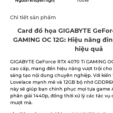
Nguồn khuyến nghị
700W
Chi tiết sản phẩm
Card đồ họa GIGABYTE GeFor
GAMING OC 12G: Hiệu năng đỉnh
hiệu quả
GIGABYTE GeForce RTX 4070 Ti GAMING OC 
cao cấp, mang đến hiệu năng vượt trội ch
sáng tạo nội dung chuyên nghiệp. Với kiến
Lovelace mạnh mẽ và 12GB bộ nhớ GDDR6X
này sẽ giúp bạn chinh phục mọi tựa game 
phân giải 1440p, đồng thời xử lý các tác v
mượt mà.