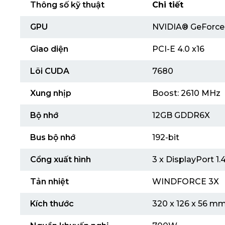
Thông số kỹ thuật
Chi tiết
GPU
NVIDIA® GeForce
Giao diện
PCI-E 4.0 x16
Lõi CUDA
7680
Xung nhịp
Boost: 2610 MHz
Bộ nhớ
12GB GDDR6X
Bus bộ nhớ
192-bit
Cổng xuất hình
3 x DisplayPort 1.4
Tản nhiệt
WINDFORCE 3X
Kích thước
320 x 126 x 56 m